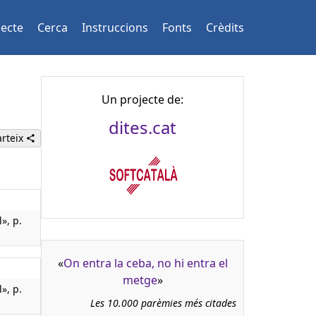
jecte
Cerca
Instruccions
Fonts
Crèdits
Un projecte de:
dites.cat
rteix
», p.
«
On entra la ceba, no hi entra el
metge
»
», p.
Les 10.000 parèmies més citades