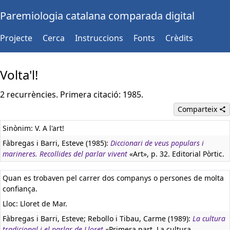
Paremiologia catalana comparada digital
Projecte
Cerca
Instruccions
Fonts
Crèdits
Volta'l!
2 recurrències. Primera citació: 1985.
Comparteix
Sinònim: V. A l'art!
Fàbregas i Barri, Esteve (1985):
Diccionari de veus populars i
marineres. Recollides del parlar vivent
«Art», p. 32. Editorial Pòrtic.
Quan es trobaven pel carrer dos companys o persones de molta
confiança.
Lloc: Lloret de Mar.
Fàbregas i Barri, Esteve; Rebollo i Tibau, Carme (1989):
La cultura
tradicional i el parlar de Lloret
«Primera part. La cultura