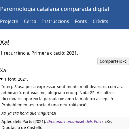
Paremiologia catalana comparada digital
Projecte
Cerca
Instruccions
Fonts
Crèdits
Xa!
1 recurrència. Primera citació: 2021.
Comparteix
Xa
1 font, 2021.
Interj. S'usa per a expressar sentiments molt diversos, com ara
admiració, entusiasme, alegria o enuig. Nota 22. Als altres
diccionaris apareix la paraula xe amb la mateixa accepció.
Probablement es tracta d'una neutralització.
Xa, ja era hora que vingueres!
Aplec dels Ports (2021):
Diccionari amanoset dels Ports
«X».
Diputació de Castelló.