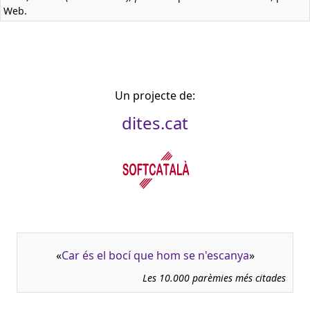
Web.
Un projecte de:
dites.cat
«
Car és el bocí que hom se n'escanya
»
Les 10.000 parèmies més citades