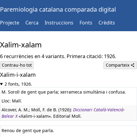
Paremiologia catalana comparada digital
Projecte
Cerca
Instruccions
Fonts
Crèdits
Xalim-xalam
6 recurrències en 4 variants. Primera citació: 1926.
Contrau-ho tot
Comparteix
Xalim-i-xalam
2 fonts, 1926.
M. Soroll de gent que parla; xerrameca simultània i confusa.
Lloc: Mall.
Alcover, A. M.; Moll, F. de B. (1926):
Diccionari Català-Valencià-
Balear X
«Xalim-i-xalam». Editorial Moll.
Renou de gent que parla.