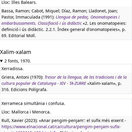
Lloc: Illes Balears.
Bassa, Ramon; Cabot, Miquel; Díaz, Ramon; Lladonet, Joan;
Pastor, Immaculada (1991):
Llengua de pedaç. Onomatopeies i
embarbussaments. Classifiació i ús didàctic
«2. Les onomatopeies:
definició i ús didàctic. 2.2.1. Índex general d'onomatopeies», p.
69. Editorial Moll.
Xalim-xalam
2 fonts, 1970.
Xerradissa.
Griera, Antoni (1970):
Tresor de la llengua, de les tradicions i de la
cultura popular de Catalunya - XIV - TA-ZURRE
«Xalim-xalam», p.
316. Edicions Polígrafa.
Xerrameca simultània i confusa.
Lloc: Mallorca i Menorca.
Rull, Xavier (2023): «Anar pengim-penjam': el sufix més eixerit -
https://www.elnacional.cat/ca/cultura/pengim-penjam-sufix-