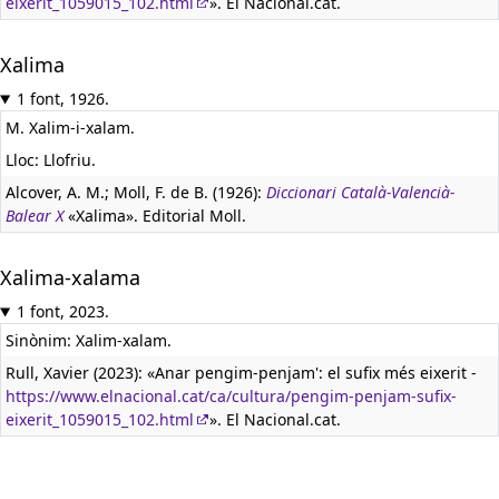
eixerit_1059015_102.html
». El Nacional.cat.
Xalima
1 font, 1926.
M. Xalim-i-xalam.
Lloc: Llofriu.
Alcover, A. M.; Moll, F. de B. (1926):
Diccionari Català-Valencià-
Balear X
«Xalima». Editorial Moll.
Xalima-xalama
1 font, 2023.
Sinònim: Xalim-xalam.
Rull, Xavier (2023): «Anar pengim-penjam': el sufix més eixerit -
https://www.elnacional.cat/ca/cultura/pengim-penjam-sufix-
eixerit_1059015_102.html
». El Nacional.cat.