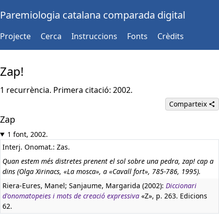
Paremiologia catalana comparada digital
Projecte
Cerca
Instruccions
Fonts
Crèdits
Zap!
1 recurrència. Primera citació: 2002.
Comparteix
Zap
1 font, 2002.
Interj. Onomat.: Zas.
Quan estem més distretes prenent el sol sobre una pedra, zap! cap a
dins (Olga Xirinacs, «La mosca», a «Cavall fort», 785-786, 1995).
Riera-Eures, Manel; Sanjaume, Margarida (2002):
Diccionari
d'onomatopeies i mots de creació expressiva
«Z», p. 263. Edicions
62.