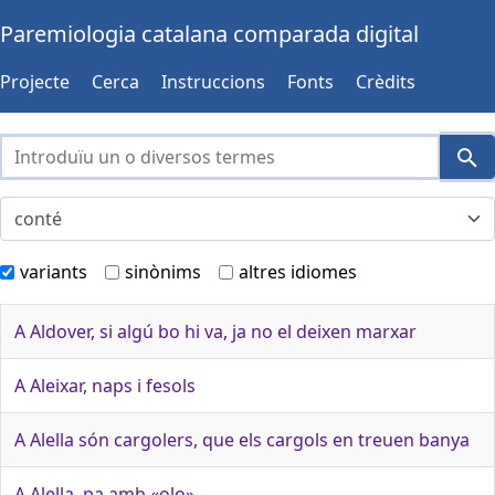
Paremiologia catalana comparada digital
Projecte
Cerca
Instruccions
Fonts
Crèdits
variants
sinònims
altres idiomes
A Aldover, si algú bo hi va, ja no el deixen marxar
A Aleixar, naps i fesols
A Alella són cargolers, que els cargols en treuen banya
A Alella, pa amb «olo»