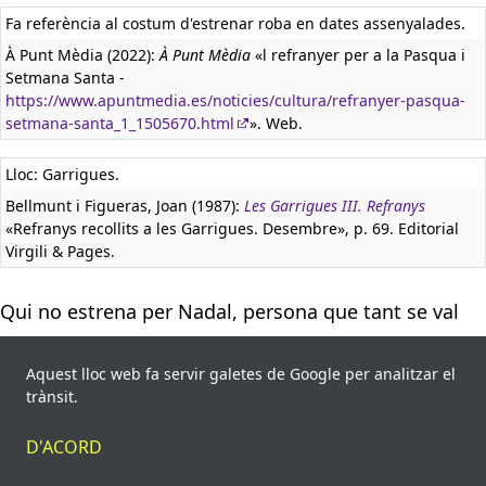
Fa referència al costum d'estrenar roba en dates assenyalades.
À Punt Mèdia (2022):
À Punt Mèdia
«l refranyer per a la Pasqua i
Setmana Santa -
https://www.apuntmedia.es/noticies/cultura/refranyer-pasqua-
setmana-santa_1_1505670.html
». Web.
Lloc: Garrigues.
Bellmunt i Figueras, Joan (1987):
Les Garrigues III. Refranys
«Refranys recollits a les Garrigues. Desembre», p. 69. Editorial
Virgili & Pages.
Qui no estrena per Nadal, persona que tant se val
3 fonts, 1983.
Hom diu que era típic estrenar alguna peça de roba, per petita
Aquest lloc web fa servir galetes de Google per analitzar el
que fos, per Nadal.
trànsit.
Amades i Gelats, Joan (1983):
Costumari català I
«25 de
D'ACORD
desembre», p. 112. Salvat, S.A. de Ediciones.