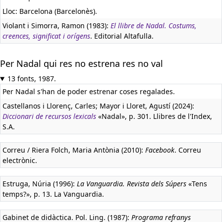
Lloc: Barcelona (Barcelonès).
Violant i Simorra, Ramon (1983):
El llibre de Nadal. Costums,
creences, significat i orígens
. Editorial Altafulla.
Per Nadal qui res no estrena res no val
13 fonts, 1987.
Per Nadal s'han de poder estrenar coses regalades.
Castellanos i Llorenç, Carles; Mayor i Lloret, Agustí (2024):
Diccionari de recursos lexicals
«Nadal», p. 301. Llibres de l'Index,
S.A.
Correu / Riera Folch, Maria Antònia (2010):
Facebook
. Correu
electrònic.
Estruga, Núria (1996):
La Vanguardia. Revista dels Súpers
«Tens
temps?», p. 13. La Vanguardia.
Gabinet de didàctica. Pol. Ling. (1987):
Programa refranys