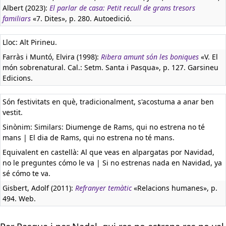
Albert (2023):
El parlar de casa: Petit recull de grans tresors
familiars
«7. Dites», p. 280. Autoedició.
Lloc: Alt Pirineu.
Farràs i Muntó, Elvira (1998):
Ribera amunt són les boniques
«V. El
món sobrenatural. Cal.: Setm. Santa i Pasqua», p. 127. Garsineu
Edicions.
Són festivitats en què, tradicionalment, s'acostuma a anar ben
vestit.
Sinònim: Similars: Diumenge de Rams, qui no estrena no té
mans | El dia de Rams, qui no estrena no té mans.
Equivalent en castellà:
Al que veas en alpargatas por Navidad,
no le preguntes cómo le va | Si no estrenas nada en Navidad, ya
sé cómo te va.
Gisbert, Adolf (2011):
Refranyer temàtic
«Relacions humanes», p.
494. Web.