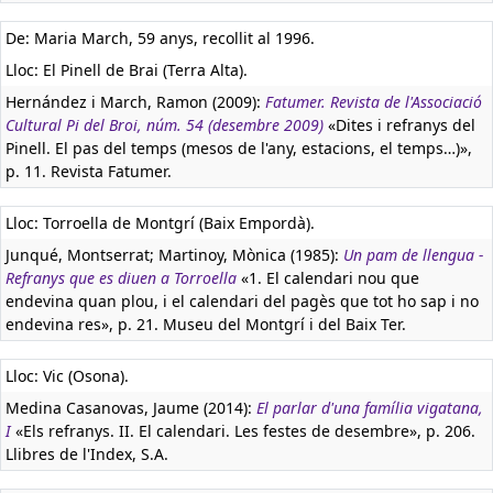
De: Maria March, 59 anys, recollit al 1996.
Lloc: El Pinell de Brai (Terra Alta).
Hernández i March, Ramon (2009):
Fatumer. Revista de l'Associació
Cultural Pi del Broi, núm. 54 (desembre 2009)
«Dites i refranys del
Pinell. El pas del temps (mesos de l'any, estacions, el temps…)»,
p. 11. Revista Fatumer.
Lloc: Torroella de Montgrí (Baix Empordà).
Junqué, Montserrat; Martinoy, Mònica (1985):
Un pam de llengua -
Refranys que es diuen a Torroella
«1. El calendari nou que
endevina quan plou, i el calendari del pagès que tot ho sap i no
endevina res», p. 21. Museu del Montgrí i del Baix Ter.
Lloc: Vic (Osona).
Medina Casanovas, Jaume (2014):
El parlar d'una família vigatana,
I
«Els refranys. II. El calendari. Les festes de desembre», p. 206.
Llibres de l'Index, S.A.