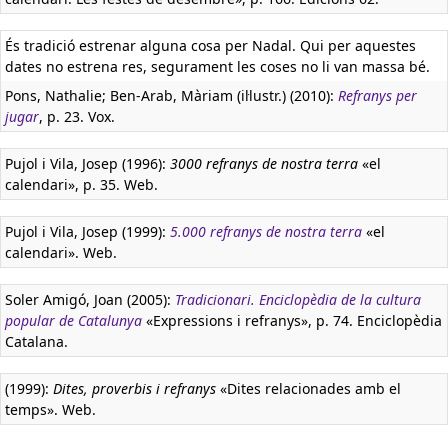
És tradició estrenar alguna cosa per Nadal. Qui per aquestes
dates no estrena res, segurament les coses no li van massa bé.
Pons, Nathalie; Ben-Arab, Màriam (il·lustr.) (2010):
Refranys per
jugar
, p. 23. Vox.
Pujol i Vila, Josep (1996):
3000 refranys de nostra terra
«el
calendari», p. 35. Web.
Pujol i Vila, Josep (1999):
5.000 refranys de nostra terra
«el
calendari». Web.
Soler Amigó, Joan (2005):
Tradicionari. Enciclopèdia de la cultura
popular de Catalunya
«Expressions i refranys», p. 74. Enciclopèdia
Catalana.
(1999):
Dites, proverbis i refranys
«Dites relacionades amb el
temps». Web.