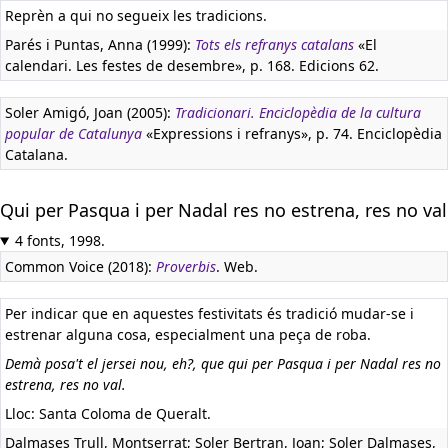
Reprèn a qui no segueix les tradicions.
Parés i Puntas, Anna (1999):
Tots els refranys catalans
«El
calendari. Les festes de desembre», p. 168. Edicions 62.
Soler Amigó, Joan (2005):
Tradicionari. Enciclopèdia de la cultura
popular de Catalunya
«Expressions i refranys», p. 74. Enciclopèdia
Catalana.
Qui per Pasqua i per Nadal res no estrena, res no val
4 fonts, 1998.
Common Voice (2018):
Proverbis
. Web.
Per indicar que en aquestes festivitats és tradició mudar-se i
estrenar alguna cosa, especialment una peça de roba.
Demà posa't el jersei nou, eh?, que qui per Pasqua i per Nadal res no
estrena, res no val.
Lloc: Santa Coloma de Queralt.
Dalmases Trull, Montserrat; Soler Bertran, Joan; Soler Dalmases,