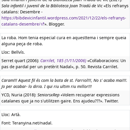
Sala infantil i juvenil de la Biblioteca Joan Triadú de Vic
«Els refranys
catalans: Desembre -
https://bibdevicinfantil.wordpress.com/2021/12/22/els-refranys-
catalans-desembre/
». Blogger.
La roba. Hom tenia especial cura en aquesttema i sempre queia
alguna peça de roba.
Lloc: Bellvís.
Serret quart (2006):
Carrilet, 185 (1/11/2006)
«Col·laboracions: Un
pas de pardal per un pretèrit Nadal», p. 50. Revista Carrilet.
Caram!!! Aquest fil és com la bota de st. Farriol!!!, No s' acaba mai!!!.
Jo per acabar- lo diria. I qui riu ultim riu millor!!!
YCD, Nuria (2018):
SeniorsxRep
«Volem recuperar expressions
catalanes que ja no s'utilitzen gaire. Ens ajudeu???». Twitter.
Lloc: Artà.
Font: Teranyina.net/nadal.