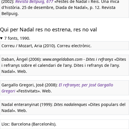
(2002):
Revista Bellpuig, 677
«Festes de Nadal i Reis. Una mica
d'història. 25 de desembre, Diada de Nadal», p. 12. Revista
Bellpuig.
Qui per Nadal res no estrena, res no val
7 fonts, 1990.
Correu / Mozart, Aria (2010). Correu electrònic.
Daban, Àngel (2006):
www.angeldaban.com - Dites i refranys
«Dites
i refranys sobre el calendari de l'any. Dites i refranys de l'any.
Nadal». Web.
Gargallo Gregori, José (2008):
El refranyer, per José Gargallo
Gregori
«Festivitats». Web.
Nadal enteranyinat (1999):
Dites nadalenques
«Dites populars del
Nadal». Web.
Lloc: Barcelona (Barcelonès).