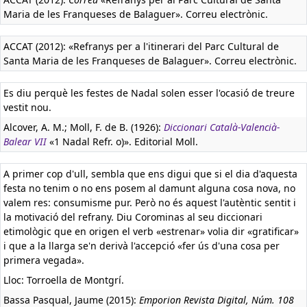
Maria de les Franqueses de Balaguer». Correu electrònic.
ACCAT (2012): «Refranys per a l'itinerari del Parc Cultural de
Santa Maria de les Franqueses de Balaguer». Correu electrònic.
Es diu perquè les festes de Nadal solen esser l'ocasió de treure
vestit nou.
Alcover, A. M.; Moll, F. de B. (1926):
Diccionari Català-Valencià-
Balear VII
«1 Nadal Refr. o)». Editorial Moll.
A primer cop d'ull, sembla que ens digui que si el dia d'aquesta
festa no tenim o no ens posem al damunt alguna cosa nova, no
valem res: consumisme pur. Però no és aquest l'autèntic sentit i
la motivació del refrany. Diu Corominas al seu diccionari
etimològic que en origen el verb «estrenar» volia dir «gratificar»
i que a la llarga se'n derivà l'accepció «fer ús d'una cosa per
primera vegada».
Lloc: Torroella de Montgrí.
Bassa Pasqual, Jaume (2015):
Emporion Revista Digital, Núm. 108