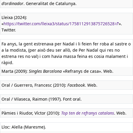
d'ordinador
. Generalitat de Catalunya.
Lleixa (2024):
«
https://twitter.com/lleixa3/status/1758112913875726528
».
Twitter.
Fa anys, la gent estrenava per Nadal i li feien fer roba al sastre o
a la modista, (per això deu ser allò, de Per Nadal qui res no
estrena res no val) i com havia massa feina es cosia malament i
ràpid.
Marta (2009):
Singles Barcelona
«Refranys de casa». Web.
Oral / Guerrero, Francesc (2010):
Facebook
. Web.
Oral / Vilaseca, Raimon (1997). Font oral.
Pàmies i Riudor, Víctor (2010):
Top ten de refranys catalans
. Web.
Lloc: Alella (Maresme).