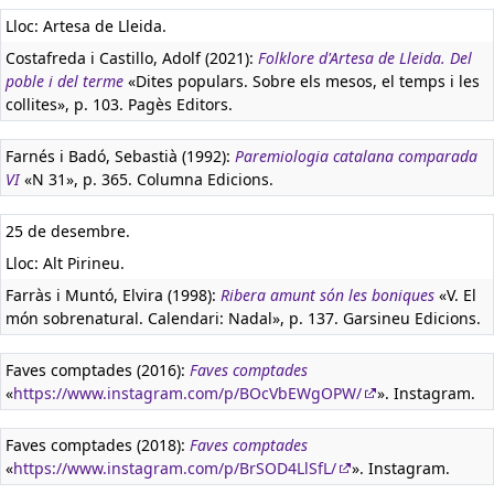
Lloc: Artesa de Lleida.
Costafreda i Castillo, Adolf (2021):
Folklore d'Artesa de Lleida. Del
poble i del terme
«Dites populars. Sobre els mesos, el temps i les
collites», p. 103. Pagès Editors.
Farnés i Badó, Sebastià (1992):
Paremiologia catalana comparada
VI
«N 31», p. 365. Columna Edicions.
25 de desembre.
Lloc: Alt Pirineu.
Farràs i Muntó, Elvira (1998):
Ribera amunt són les boniques
«V. El
món sobrenatural. Calendari: Nadal», p. 137. Garsineu Edicions.
Faves comptades (2016):
Faves comptades
«
https://www.instagram.com/p/BOcVbEWgOPW/
». Instagram.
Faves comptades (2018):
Faves comptades
«
https://www.instagram.com/p/BrSOD4LlSfL/
». Instagram.