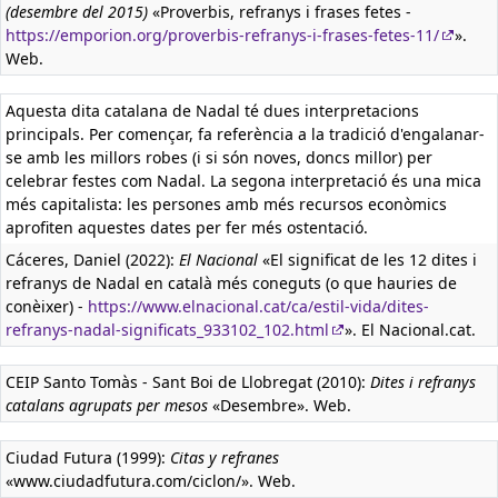
(desembre del 2015)
«Proverbis, refranys i frases fetes -
https://emporion.org/proverbis-refranys-i-frases-fetes-11/
».
Web.
Aquesta dita catalana de Nadal té dues interpretacions
principals. Per començar, fa referència a la tradició d'engalanar-
se amb les millors robes (i si són noves, doncs millor) per
celebrar festes com Nadal. La segona interpretació és una mica
més capitalista: les persones amb més recursos econòmics
aprofiten aquestes dates per fer més ostentació.
Cáceres, Daniel (2022):
El Nacional
«El significat de les 12 dites i
refranys de Nadal en català més coneguts (o que hauries de
conèixer) -
https://www.elnacional.cat/ca/estil-vida/dites-
refranys-nadal-significats_933102_102.html
». El Nacional.cat.
CEIP Santo Tomàs - Sant Boi de Llobregat (2010):
Dites i refranys
catalans agrupats per mesos
«Desembre». Web.
Ciudad Futura (1999):
Citas y refranes
«www.ciudadfutura.com/ciclon/». Web.