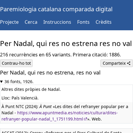
Paremiologia catalana comparada digital
Projecte
Cerca
Instruccions
Fonts
Crèdits
Per Nadal, qui res no estrena res no val
216 recurrències en 65 variants. Primera citació: 1886.
Contrau-ho tot
Comparteix
Per Nadal, qui res no estrena, res no val
36 fonts, 1926.
Altres dites pròpies de Nadal.
Lloc: País Valencià.
À Punt NTC (2024):
À Punt
«Les dites del refranyer popular per a
Nadal -
https://www.apuntmedia.es/noticies/cultura/dites-
refranyer-popular-nadal_1_1751199.html
». Web.
ACCAT (2012):
Correu
«Refranys per al Parc Cultural de Santa