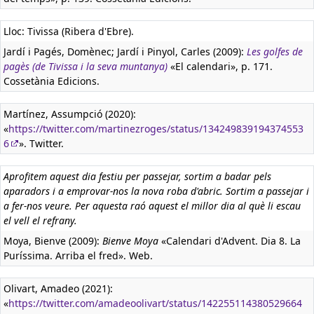
Lloc: Tivissa (Ribera d'Ebre).
Jardí i Pagés, Domènec; Jardí i Pinyol, Carles (2009):
Les golfes de
pagès (de Tivissa i la seva muntanya)
«El calendari», p. 171.
Cossetània Edicions.
Martínez, Assumpció (2020):
«
https://twitter.com/martinezroges/status/134249839194374553
6
». Twitter.
Aprofitem aquest dia festiu per passejar, sortim a badar pels
aparadors i a emprovar-nos la nova roba d'abric. Sortim a passejar i
a fer-nos veure. Per aquesta raó aquest el millor dia al què li escau
el vell el refrany.
Moya, Bienve (2009):
Bienve Moya
«Calendari d'Advent. Dia 8. La
Puríssima. Arriba el fred». Web.
Olivart, Amadeo (2021):
«
https://twitter.com/amadeoolivart/status/142255114380529664