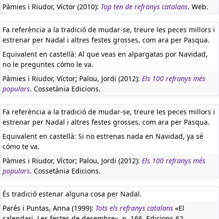
Pàmies i Riudor, Víctor (2010):
Top ten de refranys catalans
. Web.
Fa referència a la tradició de mudar-se, treure les peces millors i
estrenar per Nadal i altres festes grosses, com ara per Pasqua.
Equivalent en castellà:
Al que veas en alpargatas por Navidad,
no le preguntes cómo le va.
Pàmies i Riudor, Víctor; Palou, Jordi (2012):
Els 100 refranys més
populars
. Cossetània Edicions.
Fa referència a la tradició de mudar-se, treure les peces millors i
estrenar per Nadal i altres festes grosses, com ara per Pasqua.
Equivalent en castellà:
Si no estrenas nada en Navidad, ya sé
cómo te va.
Pàmies i Riudor, Víctor; Palou, Jordi (2012):
Els 100 refranys més
populars
. Cossetània Edicions.
És tradició estenar alguna cosa per Nadal.
Parés i Puntas, Anna (1999):
Tots els refranys catalans
«El
calendari. Les festes de desembre», p. 166. Edicions 62.