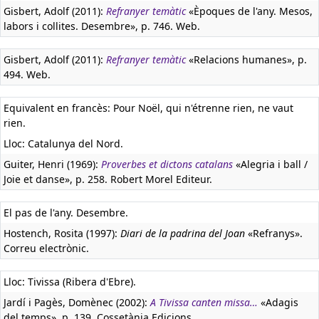
Gisbert, Adolf (2011):
Refranyer temàtic
«Èpoques de l'any. Mesos,
labors i collites. Desembre», p. 746. Web.
Gisbert, Adolf (2011):
Refranyer temàtic
«Relacions humanes», p.
494. Web.
Equivalent en francès:
Pour Noël, qui n'étrenne rien, ne vaut
rien.
Lloc: Catalunya del Nord.
Guiter, Henri (1969):
Proverbes et dictons catalans
«Alegria i ball /
Joie et danse», p. 258. Robert Morel Editeur.
El pas de l'any. Desembre.
Hostench, Rosita (1997):
Diari de la padrina del Joan
«Refranys».
Correu electrònic.
Lloc: Tivissa (Ribera d'Ebre).
Jardí i Pagès, Domènec (2002):
A Tivissa canten missa…
«Adagis
del temps», p. 139. Cossetània Edicions.