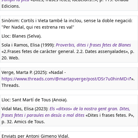
Edicions.
Sinònim: Cortils i Vieta també la inclou, sense la doble negació:
"Per Nadal, qui res estrena res val"
Lloc: Blanes (Selva).
Sola i Ramos, Elisa (1999):
Proverbis, dites i frases fetes de Blanes
«2.Frases fetes de caràcter general. 2.2. Dates assenyalades», p.
20. Web.
Verge, Marta P. (2025): «Nadal -
https://www.threads.com/@martapverge/post/DSr7u0hinMD
».
Threads.
Lloc: Sant Martí de Tous (Anoia).
Vidal Mas, Elisa (2023):
Els «ditxos» de la nostra gent gran. Dites,
frases fetes i paraules en desús o mal dites
«Dites i frases fetes. P»,
p. 32. Amics de Tous.
Enviats per Antoni Gimeno Vidal.