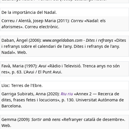
De la importància del Nadal.
Correu / Alentà, Josep Maria (2011):
Correu
«Nadal: els
aforismes». Correu electrònic.
Daban, Àngel (2006):
www.angeldaban.com - Dites i refranys
«Dites
i refranys sobre el calendari de l'any. Dites i refranys de l'any.
Nadal». Web.
Favà, Maria (1997):
Avui
«Ràdio i Televisió. Trenca anys no són
res», p. 63. L'Avui / El Punt Avui.
Lloc: Terres de l'Ebre.
Garriga Subirats, Anna (2020):
Riu riu
«Annex 2 — Recerca de
dites, frases fetes i locucions», p. 130. Universitat Autònoma de
Barcelona.
Gemma (2009):
Sortir amb nens
«Refranyer català de desembre».
Web.