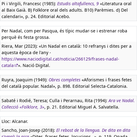
Pi i Virgili, Francesc (1985):
Estudis altafullencs, 9
«Literatura oral
al Baix Gaià. B) Folklore oral dels adults. B10) Parèmies. d) Del
calendari», p. 24. Editorial Acebo.
Per Nadal, com per Pasqua, és típic mudar-se i estrenar roba
perquè és festa grossa.
Riera, Mar (2023): «Un Nadal en català: 10 refranys i dites per a
aquesta època de l'any -
https://www.naciodigital.cat/noticia/266129/frases-nadal-
catala
». Nació Digital.
Ruyra, Joaquim (1949):
Obres completes
«Aforismes i frases fetes
del català popular. Nadal», p. 898. Editorial Selecta-Catalonia.
Sabaté i Rodié, Teresa; Culla i Perarnau, Rita (1994):
Ara ve Nadal.
Col·lecció «Folklore, 3»
, p. 21. Editorial Miguel A. Salvatella.
Lloc: Alcanar.
Sancho, Joan-Josep (2018):
El rebost de la llengua. De dita en dita
s'ompli la pica
«Dites, frases fetes, locucions…», p. 119. Onada