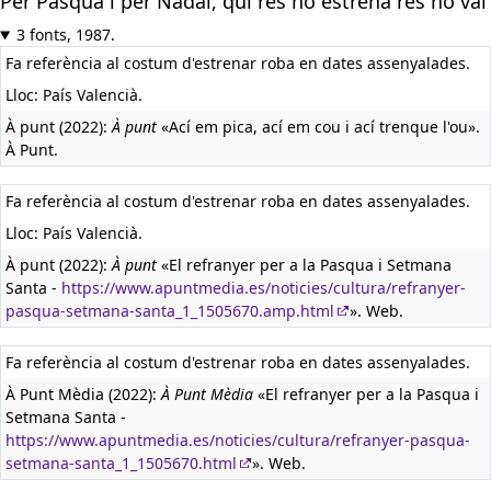
Per Pasqua i per Nadal, qui res no estrena res no val
3 fonts, 1987.
Fa referència al costum d'estrenar roba en dates assenyalades.
Lloc: País Valencià.
À punt (2022):
À punt
«Ací em pica, ací em cou i ací trenque l'ou».
À Punt.
Fa referència al costum d'estrenar roba en dates assenyalades.
Lloc: País Valencià.
À punt (2022):
À punt
«El refranyer per a la Pasqua i Setmana
Santa -
https://www.apuntmedia.es/noticies/cultura/refranyer-
pasqua-setmana-santa_1_1505670.amp.html
». Web.
Fa referència al costum d'estrenar roba en dates assenyalades.
À Punt Mèdia (2022):
À Punt Mèdia
«El refranyer per a la Pasqua i
Setmana Santa -
https://www.apuntmedia.es/noticies/cultura/refranyer-pasqua-
setmana-santa_1_1505670.html
». Web.