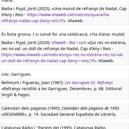
mana.
Badia i Pujol, Jordi (2025): «Una munió de refranys de Nadal, Cap
d'Any i Reis -
https://www.vilaweb.cat/noticies/quaranta-
refranys-nadal-cap-dany-reis/
». Vilaweb.
És festa grossa. I si convé fer una celebració, s'ha d'anar mudat.
Badia i Pujol, Jordi (2020):
Vilaweb - Ras i curt
«Qui res no estrena,
res no val: un doll de refranys de Nadal, Cap d'Any i Reis -
https://www.vilaweb.cat/noticies/qui-res-no-estrena-res-no-val-
un-doll-de-refranys-de-nadal-cap-dany-i-reis/
». Vilaweb.
Lloc: Garrigues.
Bellmunt i Figueras, Joan (1987):
Les Garrigues III. Refranys
«Refranys recollits a les Garrigues. Desembre», p. 68. Editorial
Virgili & Pages.
Calendari dels pagesos (1995):
Calendari dels pagesos de 1995
«DESEMBRE», p. 19. Sociedad General Española de Librería.
Catalunya Ràdio / "Parlem del (1995). Catalunya Ràdio.