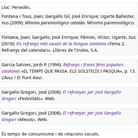
Lloc: Penedès.
Fontana i Tous, Joan; Gargallo Gil, José Enrique; Ugarte Ballester,
Xus (2009):
Mínimo paremiológico catalán
. Mínimo paremiológico.
Fontana, Joan; Gargallo, José Enrique; Pàmies, Víctor; Ugarte, Xus
(2016):
Els refranys més usuals de la llengua catalana
«Tema 2.
Refranys del calendari». Llibres de l'Index, S.A.
Garcia Salines, Jordi P. (1994):
Refranys i frases fetes populars
catalanes
«EL TEMPS QUE PASSA. ELS SOLSTICIS I PASQUA», p. 13.
L'Avui / El Punt Avui.
Gargallo Gregori, José (2008):
El refranyer, per José Gargallo
Gregori
«Festivitats». Web.
Gargallo Gregori, José (2008):
El refranyer, per José Gargallo
Gregori
«Mesos». Web.
És temps de consumisme i de relacions socials.