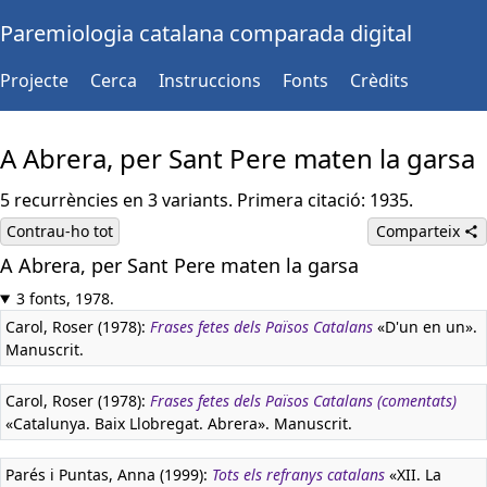
Paremiologia catalana comparada digital
Projecte
Cerca
Instruccions
Fonts
Crèdits
A Abrera, per Sant Pere maten la garsa
5 recurrències en 3 variants. Primera citació: 1935.
Contrau-ho tot
Comparteix
A Abrera, per Sant Pere maten la garsa
3 fonts, 1978.
Carol, Roser (1978):
Frases fetes dels Països Catalans
«D'un en un».
Manuscrit.
Carol, Roser (1978):
Frases fetes dels Països Catalans (comentats)
«Catalunya. Baix Llobregat. Abrera». Manuscrit.
Parés i Puntas, Anna (1999):
Tots els refranys catalans
«XII. La