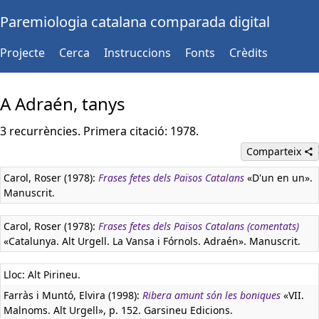
Paremiologia catalana comparada digital
Projecte
Cerca
Instruccions
Fonts
Crèdits
A Adraén, tanys
3 recurrències. Primera citació: 1978.
Comparteix
Carol, Roser (1978):
Frases fetes dels Països Catalans
«D'un en un».
Manuscrit.
Carol, Roser (1978):
Frases fetes dels Països Catalans (comentats)
«Catalunya. Alt Urgell. La Vansa i Fórnols. Adraén». Manuscrit.
Lloc: Alt Pirineu.
Farràs i Muntó, Elvira (1998):
Ribera amunt són les boniques
«VII.
Malnoms. Alt Urgell», p. 152. Garsineu Edicions.