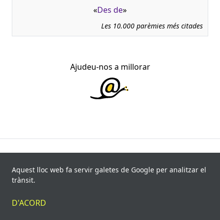
«
Des de
»
Les 10.000 parèmies més citades
Ajudeu-nos a millorar
945.966 fitxes, corresponents a 108.347 paremiotipus,
recollides de 840 fonts i 8.113 informants. Última
Aquest lloc web fa servir galetes de Google per analitzar el
actualització: 11 de juliol de 2026
trànsit.
© Víctor Pàmies i Riudor, 2020-2026.
D'ACORD