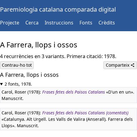
Paremiologia catalana comparada digital
Projecte
Cerca
Instruccions
Fonts
Crèdits
A Farrera, llops i ossos
4 recurrències en 3 variants. Primera citació: 1978.
Contrau-ho tot
Comparteix
A Farrera, llops i ossos
2 fonts, 1978.
Carol, Roser (1978):
Frases fetes dels Països Catalans
«D'un en un».
Manuscrit.
Carol, Roser (1978):
Frases fetes dels Països Catalans (comentats)
«Catalunya. Alt Urgell. Les Valls de Valira (Anserall). Farrera dels
Llops». Manuscrit.