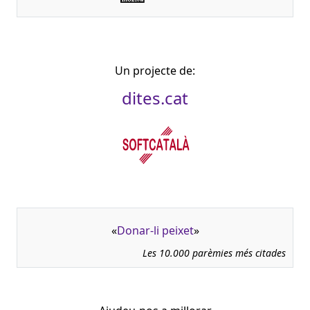
Un projecte de:
dites.cat
«
Donar-li peixet
»
Les 10.000 parèmies més citades