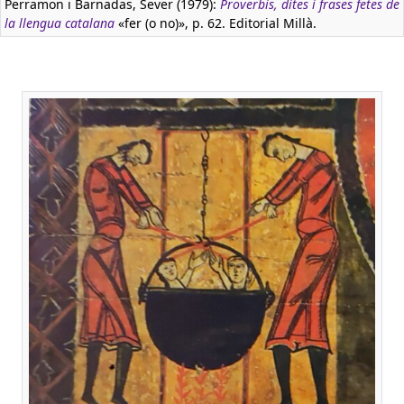
Perramon i Barnadas, Sever (1979):
Proverbis, dites i frases fetes de
la llengua catalana
«fer (o no)», p. 62. Editorial Millà.