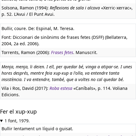
Solsona, Ramon (1994):
Reflexions de sala i alcova
«Xerric-xerrac»,
p. 52. L'Avui / El Punt Avui.
Bullir, coure. De: Espinal, M. Teresa.
Font: Diccionari de sinònims de frases fetes (DSFF) (Bellaterra,
2004, 2a ed. 2006).
Torrents, Ramon (2006):
Frases fetes
. Manuscrit.
Menja, menja, li deien. I ell, per quedar bé, vinga a atipar-se. I unes
hores després, mentre feia xup-xup a l'olla, va entendre tanta
insistència. I va entendre, també, que a voltes no cal quedar bé.
Vila i Ros, David (2017):
Roba estesa
«Caníbals», p. 114. Voliana
Edicions.
Fer el xup-xup
1 font, 1979.
Bullir lentament un líquid o guisat.