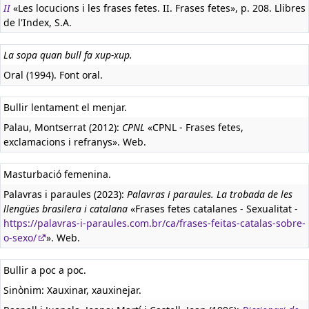
II
«Les locucions i les frases fetes. II. Frases fetes», p. 208. Llibres
de l'Index, S.A.
La sopa quan bull fa xup-xup.
Oral (1994). Font oral.
Bullir lentament el menjar.
Palau, Montserrat (2012):
CPNL
«CPNL - Frases fetes,
exclamacions i refranys». Web.
Masturbació femenina.
Palavras i paraules (2023):
Palavras i paraules. La trobada de les
llengües brasilera i catalana
«Frases fetes catalanes - Sexualitat -
https://palavras-i-paraules.com.br/ca/frases-feitas-catalas-sobre-
o-sexo/
». Web.
Bullir a poc a poc.
Sinònim: Xauxinar, xauxinejar.