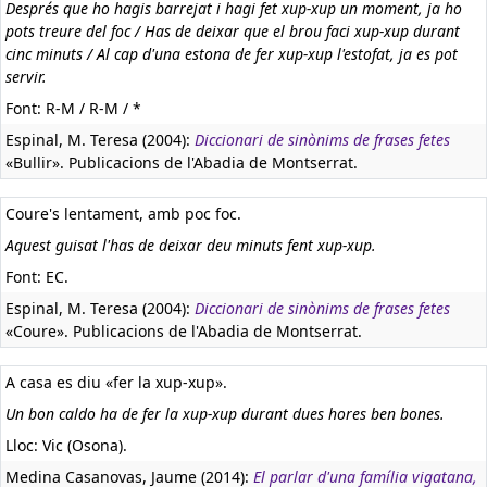
Després que ho hagis barrejat i hagi fet xup-xup un moment, ja ho
pots treure del foc / Has de deixar que el brou faci xup-xup durant
cinc minuts / Al cap d'una estona de fer xup-xup l'estofat, ja es pot
servir.
Font: R-M / R-M / *
Espinal, M. Teresa (2004):
Diccionari de sinònims de frases fetes
«Bullir». Publicacions de l'Abadia de Montserrat.
Coure's lentament, amb poc foc.
Aquest guisat l'has de deixar deu minuts fent xup-xup.
Font: EC.
Espinal, M. Teresa (2004):
Diccionari de sinònims de frases fetes
«Coure». Publicacions de l'Abadia de Montserrat.
A casa es diu «fer la xup-xup».
Un bon caldo ha de fer la xup-xup durant dues hores ben bones.
Lloc: Vic (Osona).
Medina Casanovas, Jaume (2014):
El parlar d'una família vigatana,