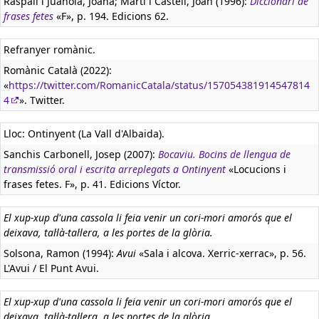
Raspall i Juanola, Joana; Martí i Castell, Joan (1996):
Diccionari de
frases fetes
«F», p. 194. Edicions 62.
Refranyer romànic.
Romànic Català (2022):
«
https://twitter.com/RomanicCatala/status/157054381914547814
4
». Twitter.
Lloc: Ontinyent (La Vall d'Albaida).
Sanchis Carbonell, Josep (2007):
Bocaviu. Bocins de llengua de
transmissió oral i escrita arreplegats a Ontinyent
«Locucions i
frases fetes. F», p. 41. Edicions Víctor.
El xup-xup d'una cassola li feia venir un cori-mori amorós que el
deixava, tal·là-tal·lera, a les portes de la glòria.
Solsona, Ramon (1994):
Avui
«Sala i alcova. Xerric-xerrac», p. 56.
L'Avui / El Punt Avui.
El xup-xup d'una cassola li feia venir un cori-mori amorós que el
deixava, tal·là-tal·lera, a les portes de la glòria.