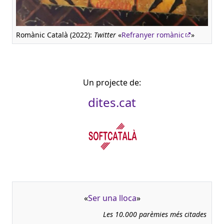
Romànic Català (2022):
Twitter
«
Refranyer romànic
»
Un projecte de:
dites.cat
«
Ser una lloca
»
Les 10.000 parèmies més citades