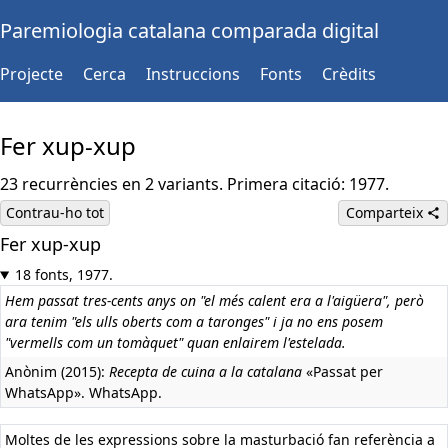
Paremiologia catalana comparada digital
Projecte
Cerca
Instruccions
Fonts
Crèdits
Fer xup-xup
23 recurrències en 2 variants. Primera citació: 1977.
Contrau-ho tot
Comparteix
Fer xup-xup
18 fonts, 1977.
Hem passat tres-cents anys on "el més calent era a l'aigüera", però
ara tenim "els ulls oberts com a taronges" i ja no ens posem
"vermells com un tomàquet" quan enlairem l'estelada.
Anònim (2015):
Recepta de cuina a la catalana
«Passat per
WhatsApp». WhatsApp.
Moltes de les expressions sobre la masturbació fan referència a