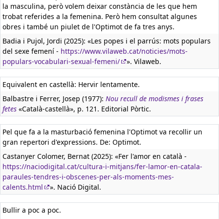
la masculina, però volem deixar constància de les que hem
trobat referides a la femenina. Però hem consultat algunes
obres i també un piulet de l'Optimot de fa tres anys.
Badia i Pujol, Jordi (2025): «Les popes i el parrús: mots populars
del sexe femení -
https://www.vilaweb.cat/noticies/mots-
populars-vocabulari-sexual-femeni/
». Vilaweb.
Equivalent en castellà:
Hervir lentamente.
Balbastre i Ferrer, Josep (1977):
Nou recull de modismes i frases
fetes
«Català-castellà», p. 121. Editorial Pòrtic.
Pel que fa a la masturbació femenina l'Optimot va recollir un
gran repertori d'expressions. De: Optimot.
Castanyer Colomer, Bernat (2025): «Fer l'amor en català -
https://naciodigital.cat/cultura-i-mitjans/fer-lamor-en-catala-
paraules-tendres-i-obscenes-per-als-moments-mes-
calents.html
». Nació Digital.
Bullir a poc a poc.