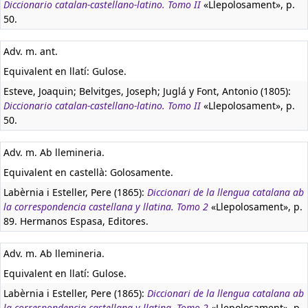
Diccionario catalan-castellano-latino. Tomo II
«Llepolosament», p.
50.
Adv. m. ant.
Equivalent en llatí:
Gulose.
Esteve, Joaquin; Belvitges, Joseph; Juglá y Font, Antonio (1805):
Diccionario catalan-castellano-latino. Tomo II
«Llepolosament», p.
50.
Adv. m. Ab llemineria.
Equivalent en castellà:
Golosamente.
Labèrnia i Esteller, Pere (1865):
Diccionari de la llengua catalana ab
la correspondencia castellana y llatina. Tomo 2
«Llepolosament», p.
89. Hermanos Espasa, Editores.
Adv. m. Ab llemineria.
Equivalent en llatí:
Gulose.
Labèrnia i Esteller, Pere (1865):
Diccionari de la llengua catalana ab
la correspondencia castellana y llatina. Tomo 2
«Llepolosament», p.