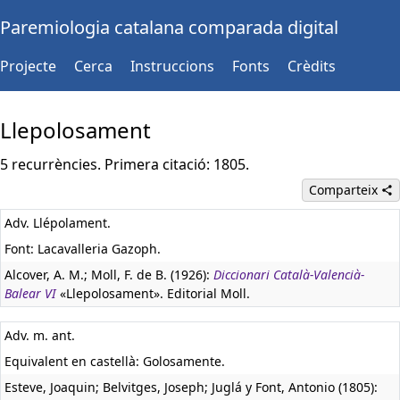
Paremiologia catalana comparada digital
Projecte
Cerca
Instruccions
Fonts
Crèdits
Llepolosament
5 recurrències. Primera citació: 1805.
Comparteix
Adv. Llépolament.
Font: Lacavalleria Gazoph.
Alcover, A. M.; Moll, F. de B. (1926):
Diccionari Català-Valencià-
Balear VI
«Llepolosament». Editorial Moll.
Adv. m. ant.
Equivalent en castellà:
Golosamente.
Esteve, Joaquin; Belvitges, Joseph; Juglá y Font, Antonio (1805):