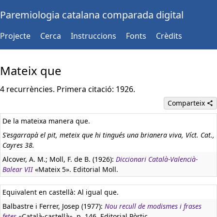
Paremiologia catalana comparada digital
Projecte
Cerca
Instruccions
Fonts
Crèdits
Mateix que
4 recurrències. Primera citació: 1926.
Comparteix
De la mateixa manera que.
S'esgarrapà el pit, meteix que hi tingués una brianera viva, Víct. Cat.,
Cayres 38.
Alcover, A. M.; Moll, F. de B. (1926):
Diccionari Català-Valencià-
Balear VII
«Mateix 5». Editorial Moll.
Equivalent en castellà:
Al igual que.
Balbastre i Ferrer, Josep (1977):
Nou recull de modismes i frases
fetes
«Català-castellà», p. 146. Editorial Pòrtic.