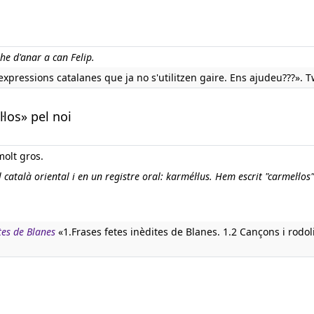
he d'anar a can Felip.
pressions catalanes que ja no s'utilitzen gaire. Ens ajudeu???». Tw
·los» pel noi
molt gros.
atalà oriental i en un registre oral: karmél·lus. Hem escrit "carmel·los
etes de Blanes
«1.Frases fetes inèdites de Blanes. 1.2 Cançons i rodol