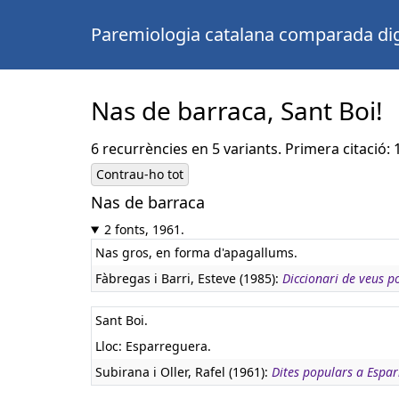
Paremiologia catalana comparada dig
Nas de barraca, Sant Boi!
6 recurrències en 5 variants. Primera citació: 
Contrau-ho tot
Nas de barraca
2 fonts, 1961.
Nas gros, en forma d'apagallums.
Fàbregas i Barri, Esteve (1985):
Diccionari de veus po
Sant Boi.
Lloc: Esparreguera.
Subirana i Oller, Rafel (1961):
Dites populars a Espa