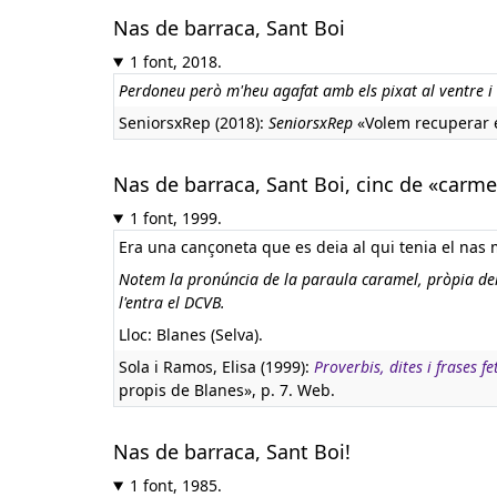
Nas de barraca, Sant Boi
1 font, 2018.
Perdoneu però m'heu agafat amb els pixat al ventre i 
SeniorsxRep (2018):
SeniorsxRep
«Volem recuperar ex
Nas de barraca, Sant Boi, cinc de «carmel
1 font, 1999.
Era una cançoneta que es deia al qui tenia el nas 
Notem la pronúncia de la paraula caramel, pròpia del c
l'entra el DCVB.
Lloc: Blanes (Selva).
Sola i Ramos, Elisa (1999):
Proverbis, dites i frases f
propis de Blanes», p. 7. Web.
Nas de barraca, Sant Boi!
1 font, 1985.