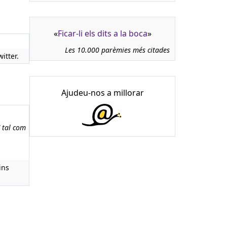
«
Ficar-li els dits a la boca
»
Les 10.000 parèmies més citades
itter.
Ajudeu-nos a millorar
" tal com
ins