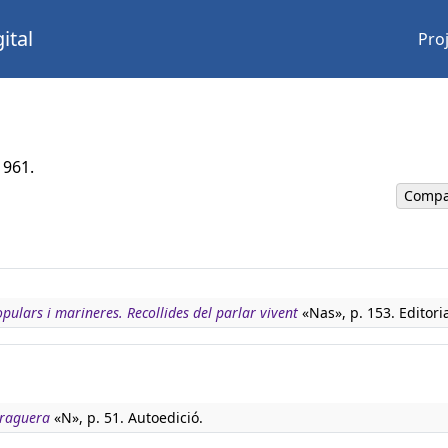
ital
Pro
1961.
Compa
pulars i marineres. Recollides del parlar vivent
«Nas», p. 153. Editoria
rraguera
«N», p. 51. Autoedició.