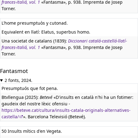
frances-italiá, vol. 1
«Fantasma», p. 938. Impremta de Josep
Torner.
L'home presumptuòs y cutonad.
Equivalent en llatí:
Elatus, superbus homo.
Una societat de catalans (1839):
Diccionari catalá-castellá-llatí-
frances-italiá, vol. 1
«Fantasma», p. 938. Impremta de Josep
Torner.
Fantasmot
2 fonts, 2024.
Presumptuós que fot pena.
Btvllengua (2025):
Betevé
«D'insults en català n'hi ha un fotimer:
gaudeix del nostre lèxic ofensiu -
https://beteve.cat/cultura/insults-catala-originals-alternatives-
castella/
». Barcelona Televisió (Betevé).
50 Insults mítics d'en Vegeta.