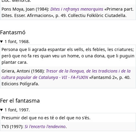
Lloc: Menorca.
Pons Moya, Joan (1984):
Dites i refranys menorquins
«Primera part.
Dites. Esser. Afirmacions», p. 49. Col·lectiu Folklòric Ciutadella.
Fantasmó
1 font, 1968.
Persona que li agrada espantar els vells, els febles, les criatures;
però que no fa res quan veu un home, o una dona, que li puguin
plantar cara.
Griera, Antoni (1968):
Tresor de la llengua, de les tradicions i de la
cultura popular de Catalunya - VII - FA-FUXIN
«Fantasmó 2», p. 40.
Edicions Polígrafa.
Fer el fantasma
1 font, 1997.
Presumir del que no es té o del que no s'és.
TV3 (1997):
Si l'encerto l'endevino
.