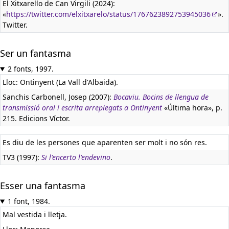
El Xitxarel·lo de Can Virgili (2024):
«
https://twitter.com/elxitxarelo/status/1767623892753945036
».
Twitter.
Ser un fantasma
2 fonts, 1997.
Lloc: Ontinyent (La Vall d'Albaida).
Sanchis Carbonell, Josep (2007):
Bocaviu. Bocins de llengua de
transmissió oral i escrita arreplegats a Ontinyent
«Última hora», p.
215. Edicions Víctor.
Es diu de les persones que aparenten ser molt i no són res.
TV3 (1997):
Si l'encerto l'endevino
.
Esser una fantasma
1 font, 1984.
Mal vestida i lletja.