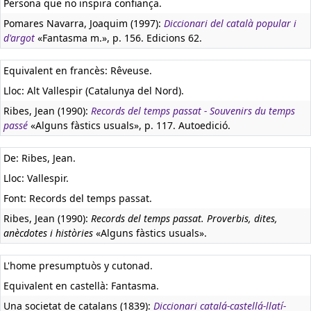
Persona que no inspira confiança.
Pomares Navarra, Joaquim (1997):
Diccionari del català popular i
d'argot
«Fantasma m.», p. 156. Edicions 62.
Equivalent en francès:
Rêveuse.
Lloc: Alt Vallespir (Catalunya del Nord).
Ribes, Jean (1990):
Records del temps passat - Souvenirs du temps
passé
«Alguns fàstics usuals», p. 117. Autoedició.
De: Ribes, Jean.
Lloc: Vallespir.
Font: Records del temps passat.
Ribes, Jean (1990):
Records del temps passat. Proverbis, dites,
anècdotes i històries
«Alguns fàstics usuals».
L'home presumptuòs y cutonad.
Equivalent en castellà:
Fantasma.
Una societat de catalans (1839):
Diccionari catalá-castellá-llatí-