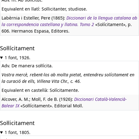
Equivalent en llatí:
Sollicitanter, studiose.
Labèrnia i Esteller, Pere (1865):
Diccionari de la llengua catalana ab
la correspondencia castellana y llatina. Tomo 2
«Solícitament», p.
606. Hermanos Espasa, Editores.
Sol·lícitament
1 font, 1926.
Adv. De manera sol·lícita.
Vostra mercè, rebent-los ab molta pietat, entendreu solícitament en
la curació de ells, Villena Vita Chr., c. 46.
Equivalent en castellà:
Solícitamente.
Alcover, A. M.; Moll, F. de B. (1926):
Diccionari Català-Valencià-
Balear IX
«Sol·lícitament». Editorial Moll.
Sol·licitament
1 font, 1805.