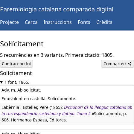
Paremiologia catalana comparada digital
Projecte
Cerca
Instruccions
Fonts
Crèdits
Sol·lícitament
5 recurrències en 3 variants. Primera citació: 1805.
Contrau-ho tot
Comparteix
Solícitament
1 font, 1865.
Adv. m. Ab solicitut.
Equivalent en castellà:
Solícitamente.
Labèrnia i Esteller, Pere (1865):
Diccionari de la llengua catalana ab
la correspondencia castellana y llatina. Tomo 2
«Solícitament», p.
606. Hermanos Espasa, Editores.
Adv. m. Ab solicitut.