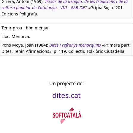
Griera, Antoni (1969):
Tresor de la llengua, de les tradicions i de la
cultura popular de Catalunya - VIII - GAB-IXET
«Grípia 3», p. 201.
Edicions Polígrafa.
Tenir prou i bon menjar.
Lloc: Menorca.
Pons Moya, Joan (1984):
Dites i refranys menorquins
«Primera part.
Dites. Tenir. Afirmacions», p. 119. Col·lectiu Folklòric Ciutadella.
Un projecte de:
dites.cat