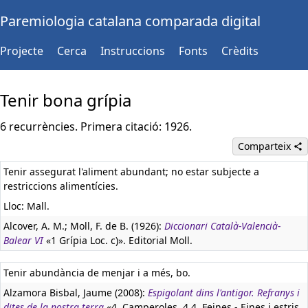
Paremiologia catalana comparada digital
Projecte
Cerca
Instruccions
Fonts
Crèdits
Tenir bona grípia
6 recurrències. Primera citació: 1926.
Comparteix
Tenir assegurat l'aliment abundant; no estar subjecte a
restriccions alimentícies.
Lloc: Mall.
Alcover, A. M.; Moll, F. de B. (1926):
Diccionari Català-Valencià-
Balear VI
«1 Grípia Loc. c)». Editorial Moll.
Tenir abundància de menjar i a més, bo.
Alzamora Bisbal, Jaume (2008):
Espigolant dins l'antigor. Refranys i
dites de la nostra terra
«4. Camperoles. 4.4. Feines - Eines i estris.