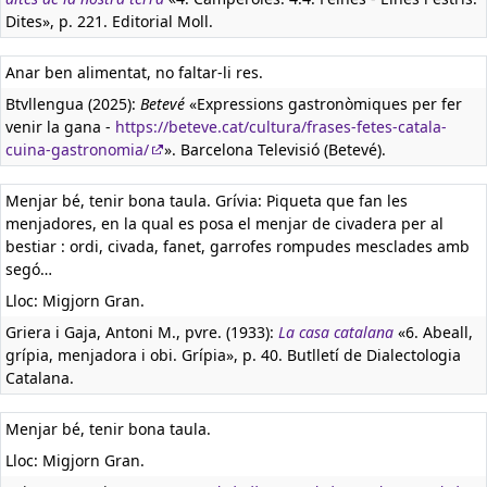
Dites», p. 221. Editorial Moll.
Anar ben alimentat, no faltar-li res.
Btvllengua (2025):
Betevé
«Expressions gastronòmiques per fer
venir la gana -
https://beteve.cat/cultura/frases-fetes-catala-
cuina-gastronomia/
». Barcelona Televisió (Betevé).
Menjar bé, tenir bona taula. Grívia: Piqueta que fan les
menjadores, en la qual es posa el menjar de civadera per al
bestiar : ordi, civada, fanet, garrofes rompudes mesclades amb
segó…
Lloc: Migjorn Gran.
Griera i Gaja, Antoni M., pvre. (1933):
La casa catalana
«6. Abeall,
grípia, menjadora i obi. Grípia», p. 40. Butlletí de Dialectologia
Catalana.
Menjar bé, tenir bona taula.
Lloc: Migjorn Gran.