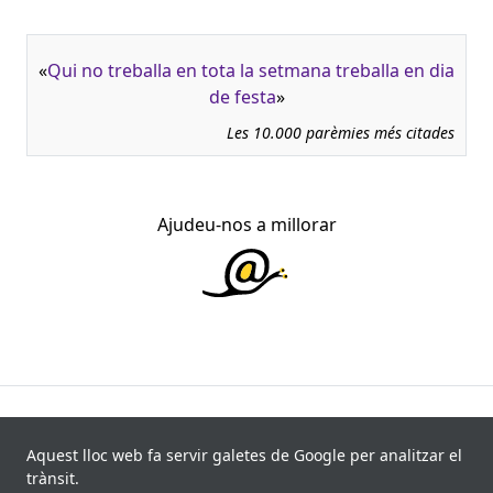
«
Qui no treballa en tota la setmana treballa en dia
de festa
»
Les 10.000 parèmies més citades
Ajudeu-nos a millorar
945.966 fitxes, corresponents a 108.347 paremiotipus,
recollides de 840 fonts i 8.113 informants. Última
Aquest lloc web fa servir galetes de Google per analitzar el
actualització: 11 de juliol de 2026
trànsit.