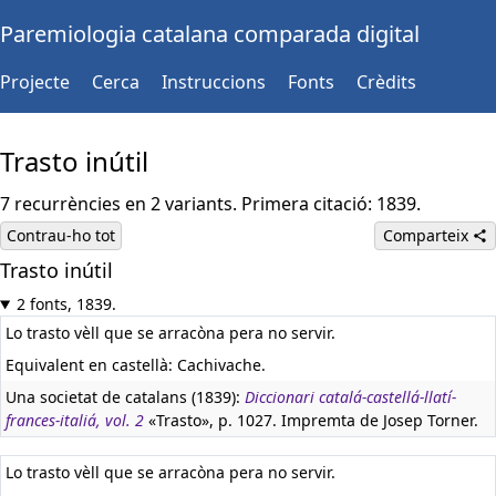
Paremiologia catalana comparada digital
Projecte
Cerca
Instruccions
Fonts
Crèdits
Trasto inútil
7 recurrències en 2 variants. Primera citació: 1839.
Contrau-ho tot
Comparteix
Trasto inútil
2 fonts, 1839.
Lo trasto vèll que se arracòna pera no servir.
Equivalent en castellà:
Cachivache.
Una societat de catalans (1839):
Diccionari catalá-castellá-llatí-
frances-italiá, vol. 2
«Trasto», p. 1027. Impremta de Josep Torner.
Lo trasto vèll que se arracòna pera no servir.