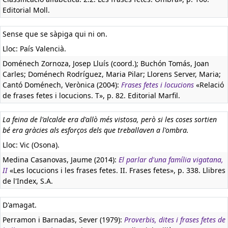
Editorial Moll.
Sense que se sàpiga qui ni on.
Lloc: País Valencià.
Doménech Zornoza, Josep Lluís (coord.); Buchón Tomás, Joan
Carles; Doménech Rodríguez, Maria Pilar; Llorens Server, Maria;
Cantó Doménech, Verònica (2004):
Frases fetes i locucions
«Relació
de frases fetes i locucions. T», p. 82. Editorial Marfil.
La feina de l'alcalde era d'allò més vistosa, però si les coses sortien
bé era gràcies als esforços dels que treballaven a l'ombra.
Lloc: Vic (Osona).
Medina Casanovas, Jaume (2014):
El parlar d'una família vigatana,
II
«Les locucions i les frases fetes. II. Frases fetes», p. 338. Llibres
de l'Index, S.A.
D'amagat.
Perramon i Barnadas, Sever (1979):
Proverbis, dites i frases fetes de