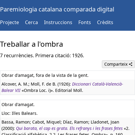
Paremiologia catalana comparada digital
Projecte
Cerca
Instruccions
Fonts
Crèdits
Treballar a l'ombra
7 recurrències. Primera citació: 1926.
Comparteix
Obrar d'amagat, fora de la vista de la gent.
Alcover, A. M.; Moll, F. de B. (1926):
Diccionari Català-Valencià-
Balear VII
«Ombra Loc. i)». Editorial Moll.
Obrar d'amagat.
Lloc: Illes Balears.
Bassa, Ramon; Cabot, Miquel; Díaz, Ramon; Lladonet, Joan
(2000):
Qui barata, el cap es grata. Els refranys i les frases fetes
«2.
Classificació alfabètica. 2.2. Les frases fetes. Ombra», p. 160.