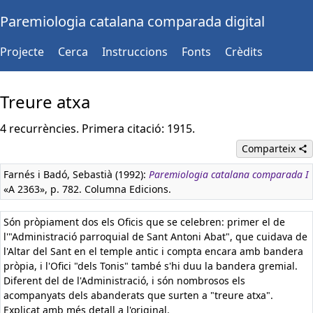
Paremiologia catalana comparada digital
Projecte
Cerca
Instruccions
Fonts
Crèdits
Treure atxa
4 recurrències. Primera citació: 1915.
Comparteix
Farnés i Badó, Sebastià (1992):
Paremiologia catalana comparada I
«A 2363», p. 782. Columna Edicions.
Són pròpiament dos els Oficis que se celebren: primer el de
l'"Administració parroquial de Sant Antoni Abat", que cuidava de
l'Altar del Sant en el temple antic i compta encara amb bandera
pròpia, i l'Ofici "dels Tonis" també s'hi duu la bandera gremial.
Diferent del de l'Administració, i són nombrosos els
acompanyats dels abanderats que surten a "treure atxa".
Explicat amb més detall a l'original.