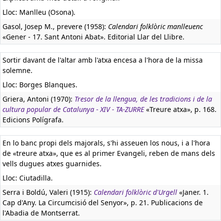
Lloc: Manlleu (Osona).
Gasol, Josep M., prevere (1958):
Calendari folklòric manlleuenc
«Gener - 17. Sant Antoni Abat». Editorial Llar del Llibre.
Sortir davant de l'altar amb l'atxa encesa a l'hora de la missa
solemne.
Lloc: Borges Blanques.
Griera, Antoni (1970):
Tresor de la llengua, de les tradicions i de la
cultura popular de Catalunya - XIV - TA-ZURRE
«Treure atxa», p. 168.
Edicions Polígrafa.
En lo banc propi dels majorals, s'hi asseuen los nous, i a l'hora
de «treure atxa», que es al primer Evangeli, reben de mans dels
vells dugues atxes guarnides.
Lloc: Ciutadilla.
Serra i Boldú, Valeri (1915):
Calendari folklòric d'Urgell
«Janer. 1.
Cap d'Any. La Circumcisió del Senyor», p. 21. Publicacions de
l'Abadia de Montserrat.