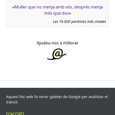
«
Muller que no menja amb vós, després menja
més que dos
»
Les 10.000 parèmies més citades
Ajudeu-nos a millorar
945.966 fitxes, corresponents a 108.347 paremiotipus,
recollides de 840 fonts i 8.113 informants. Última
Aquest lloc web fa servir galetes de Google per analitzar el
actualització: 11 de juliol de 2026
trànsit.
© Víctor Pàmies i Riudor, 2020-2026.
D'ACORD