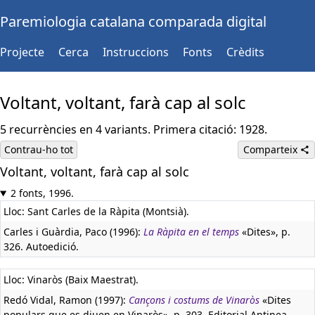
Paremiologia catalana comparada digital
Projecte
Cerca
Instruccions
Fonts
Crèdits
Voltant, voltant, farà cap al solc
5 recurrències en 4 variants. Primera citació: 1928.
Contrau-ho tot
Comparteix
Voltant, voltant, farà cap al solc
2 fonts, 1996.
Lloc: Sant Carles de la Ràpita (Montsià).
Carles i Guàrdia, Paco (1996):
La Ràpita en el temps
«Dites», p.
326. Autoedició.
Lloc: Vinaròs (Baix Maestrat).
Redó Vidal, Ramon (1997):
Cançons i costums de Vinaròs
«Dites
populars que es diuen en Vinaròs», p. 303. Editorial Antinea.