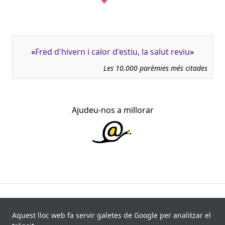
«
Fred d'hivern i calor d'estiu, la salut reviu
»
Les 10.000 parèmies més citades
Ajudeu-nos a millorar
945.966 fitxes, corresponents a 108.347 paremiotipus,
recollides de 840 fonts i 8.113 informants. Última
Aquest lloc web fa servir galetes de Google per analitzar el