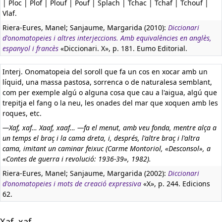
| Ploc | Plof | Plouf | Pouf | Splach | Tchac | Tchaf | Tchouf |
Vlaf.
Riera-Eures, Manel; Sanjaume, Margarida (2010):
Diccionari
d'onomatopeies i altres interjeccions. Amb equivalències en anglès,
espanyol i francès
«Diccionari. X», p. 181. Eumo Editorial.
Interj. Onomatopeia del soroll que fa un cos en xocar amb un
líquid, una massa pastosa, sorrenca o de naturalesa semblant,
com per exemple algú o alguna cosa que cau a l'aigua, algú que
trepitja el fang o la neu, les onades del mar que xoquen amb les
roques, etc.
—Xaf, xaf… Xaaf, xaaf… —fa el menut, amb veu fonda, mentre alça a
un temps el braç i la cama dreta, i, després, l'altre braç i l'altra
cama, imitant un caminar feixuc (Carme Montoriol, «Desconsol», a
«Contes de guerra i revolució: 1936-39», 1982).
Riera-Eures, Manel; Sanjaume, Margarida (2002):
Diccionari
d'onomatopeies i mots de creació expressiva
«X», p. 244. Edicions
62.
Xaf, xaf