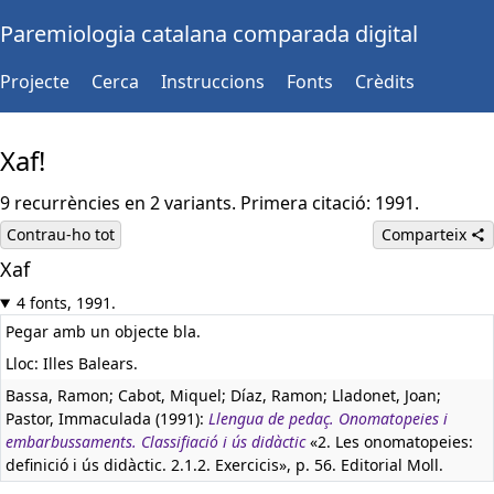
Paremiologia catalana comparada digital
Projecte
Cerca
Instruccions
Fonts
Crèdits
Xaf!
9 recurrències en 2 variants. Primera citació: 1991.
Contrau-ho tot
Comparteix
Xaf
4 fonts, 1991.
Pegar amb un objecte bla.
Lloc: Illes Balears.
Bassa, Ramon; Cabot, Miquel; Díaz, Ramon; Lladonet, Joan;
Pastor, Immaculada (1991):
Llengua de pedaç. Onomatopeies i
embarbussaments. Classifiació i ús didàctic
«2. Les onomatopeies:
definició i ús didàctic. 2.1.2. Exercicis», p. 56. Editorial Moll.