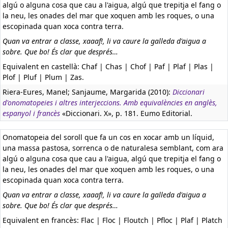
algú o alguna cosa que cau a l'aigua, algú que trepitja el fang o
la neu, les onades del mar que xoquen amb les roques, o una
escopinada quan xoca contra terra.
Quan va entrar a classe, xaaaf!, li va caure la galleda d'aigua a
sobre. Que bo! És clar que després…
Equivalent en castellà:
Chaf | Chas | Chof | Paf | Plaf | Plas |
Plof | Pluf | Plum | Zas.
Riera-Eures, Manel; Sanjaume, Margarida (2010):
Diccionari
d'onomatopeies i altres interjeccions. Amb equivalències en anglès,
espanyol i francès
«Diccionari. X», p. 181. Eumo Editorial.
Onomatopeia del soroll que fa un cos en xocar amb un líquid,
una massa pastosa, sorrenca o de naturalesa semblant, com ara
algú o alguna cosa que cau a l'aigua, algú que trepitja el fang o
la neu, les onades del mar que xoquen amb les roques, o una
escopinada quan xoca contra terra.
Quan va entrar a classe, xaaaf!, li va caure la galleda d'aigua a
sobre. Que bo! És clar que després…
Equivalent en francès:
Flac | Floc | Floutch | Pfloc | Plaf | Platch