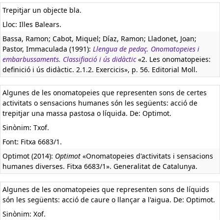
Trepitjar un objecte bla.
Lloc: Illes Balears.
Bassa, Ramon; Cabot, Miquel; Díaz, Ramon; Lladonet, Joan;
Pastor, Immaculada (1991):
Llengua de pedaç. Onomatopeies i
embarbussaments. Classifiació i ús didàctic
«2. Les onomatopeies:
definició i ús didàctic. 2.1.2. Exercicis», p. 56. Editorial Moll.
Algunes de les onomatopeies que representen sons de certes
activitats o sensacions humanes són les següents: acció de
trepitjar una massa pastosa o líquida. De: Optimot.
Sinònim: Txof.
Font: Fitxa 6683/1.
Optimot (2014):
Optimot
«Onomatopeies d'activitats i sensacions
humanes diverses. Fitxa 6683/1». Generalitat de Catalunya.
Algunes de les onomatopeies que representen sons de líquids
són les següents: acció de caure o llançar a l'aigua. De: Optimot.
Sinònim: Xof.