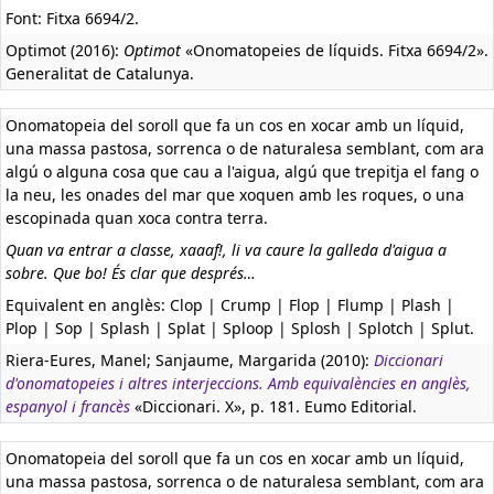
Font: Fitxa 6694/2.
Optimot (2016):
Optimot
«Onomatopeies de líquids. Fitxa 6694/2».
Generalitat de Catalunya.
Onomatopeia del soroll que fa un cos en xocar amb un líquid,
una massa pastosa, sorrenca o de naturalesa semblant, com ara
algú o alguna cosa que cau a l'aigua, algú que trepitja el fang o
la neu, les onades del mar que xoquen amb les roques, o una
escopinada quan xoca contra terra.
Quan va entrar a classe, xaaaf!, li va caure la galleda d'aigua a
sobre. Que bo! És clar que després…
Equivalent en anglès:
Clop | Crump | Flop | Flump | Plash |
Plop | Sop | Splash | Splat | Sploop | Splosh | Splotch | Splut.
Riera-Eures, Manel; Sanjaume, Margarida (2010):
Diccionari
d'onomatopeies i altres interjeccions. Amb equivalències en anglès,
espanyol i francès
«Diccionari. X», p. 181. Eumo Editorial.
Onomatopeia del soroll que fa un cos en xocar amb un líquid,
una massa pastosa, sorrenca o de naturalesa semblant, com ara