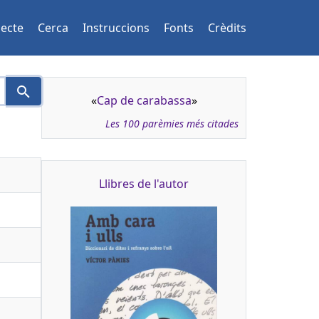
jecte
Cerca
Instruccions
Fonts
Crèdits
«
Cap de carabassa
»
Les 100 parèmies més citades
Llibres de l'autor