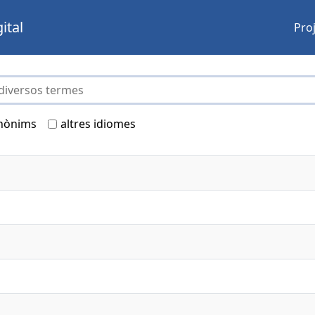
ital
Pro
nònims
altres idiomes