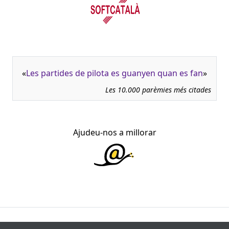
«
Les partides de pilota es guanyen quan es fan
»
Les 10.000 parèmies més citades
Ajudeu-nos a millorar
945.966 fitxes, corresponents a 108.347 paremiotipus,