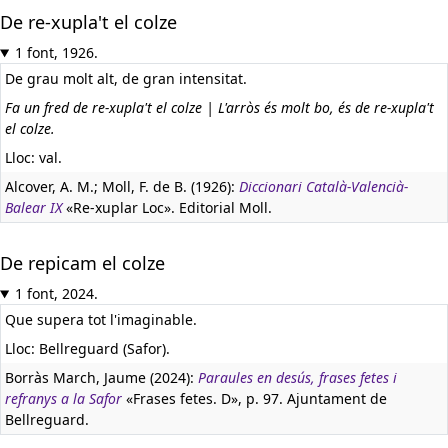
De re-xupla't el colze
1 font, 1926.
De grau molt alt, de gran intensitat.
Fa un fred de re-xupla't el colze | L'arròs és molt bo, és de re-xupla't
el colze.
Lloc: val.
Alcover, A. M.; Moll, F. de B. (1926):
Diccionari Català-Valencià-
Balear IX
«Re-xuplar Loc». Editorial Moll.
De repicam el colze
1 font, 2024.
Que supera tot l'imaginable.
Lloc: Bellreguard (Safor).
Borràs March, Jaume (2024):
Paraules en desús, frases fetes i
refranys a la Safor
«Frases fetes. D», p. 97. Ajuntament de
Bellreguard.