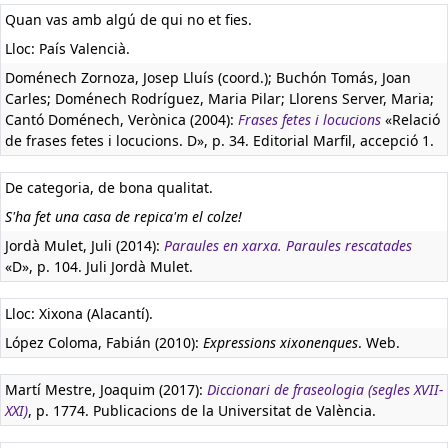
Quan vas amb algú de qui no et fies.
Lloc: País Valencià.
Doménech Zornoza, Josep Lluís (coord.); Buchón Tomás, Joan
Carles; Doménech Rodríguez, Maria Pilar; Llorens Server, Maria;
Cantó Doménech, Verònica (2004):
Frases fetes i locucions
«Relació
de frases fetes i locucions. D», p. 34. Editorial Marfil, accepció 1.
De categoria, de bona qualitat.
S'ha fet una casa de repica'm el colze!
Jordà Mulet, Juli (2014):
Paraules en xarxa. Paraules rescatades
«D», p. 104. Juli Jordà Mulet.
Lloc: Xixona (Alacantí).
López Coloma, Fabián (2010):
Expressions xixonenques
. Web.
Martí Mestre, Joaquim (2017):
Diccionari de fraseologia (segles XVII-
XXI)
, p. 1774. Publicacions de la Universitat de València.