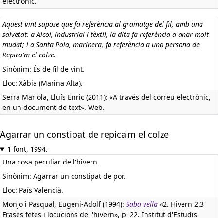
electrònic.
Aquest vint supose que fa referència al gramatge del fil, amb una
salvetat: a Alcoi, industrial i tèxtil, la dita fa referència a anar molt
mudat; i a Santa Pola, marinera, fa referència a una persona de
Repica'm el colze.
Sinònim: És de fil de vint.
Lloc: Xàbia (Marina Alta).
Serra Mariola, Lluís Enric (2011): «A través del correu electrònic,
en un document de text». Web.
Agarrar un constipat de repica'm el colze
1 font, 1994.
Una cosa peculiar de l'hivern.
Sinònim: Agarrar un constipat de por.
Lloc: País Valencià.
Monjo i Pasqual, Eugeni-Adolf (1994):
Saba vella
«2. Hivern 2.3
Frases fetes i locucions de l'hivern», p. 22. Institut d'Estudis