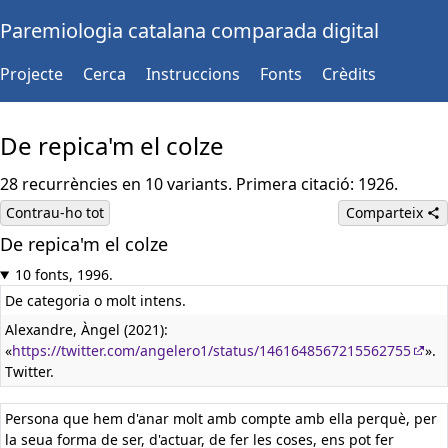
Paremiologia catalana comparada digital
Projecte
Cerca
Instruccions
Fonts
Crèdits
De repica'm el colze
28 recurrències en 10 variants. Primera citació: 1926.
Contrau-ho tot
Comparteix
De repica'm el colze
10 fonts, 1996.
De categoria o molt intens.
Alexandre, Àngel (2021):
«
https://twitter.com/angelero1/status/1461648567215562755
».
Twitter.
Persona que hem d'anar molt amb compte amb ella perquè, per
la seua forma de ser, d'actuar, de fer les coses, ens pot fer