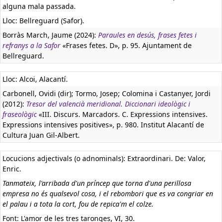
alguna mala passada.
Lloc: Bellreguard (Safor).
Borràs March, Jaume (2024):
Paraules en desús, frases fetes i
refranys a la Safor
«Frases fetes. D», p. 95. Ajuntament de
Bellreguard.
Lloc: Alcoi, Alacantí.
Carbonell, Ovidi (dir); Tormo, Josep; Colomina i Castanyer, Jordi
(2012):
Tresor del valencià meridional. Diccionari ideològic i
fraseològic
«III. Discurs. Marcadors. C. Expressions intensives.
Expressions intensives positives», p. 980. Institut Alacantí de
Cultura Juan Gil-Albert.
Locucions adjectivals (o adnominals): Extraordinari. De: Valor,
Enric.
Tanmateix, l'arribada d'un príncep que torna d'una perillosa
empresa no és qualsevol cosa, i el rebombori que es va congriar en
el palau i a tota la cort, fou de repica'm el colze.
Font: L'amor de les tres taronges, VI, 30.