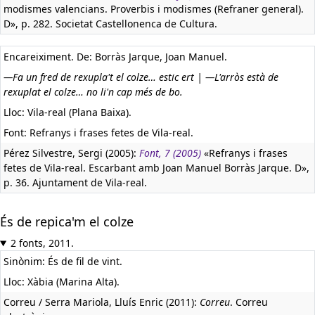
modismes valencians. Proverbis i modismes (Refraner general).
D», p. 282. Societat Castellonenca de Cultura.
Encareiximent. De: Borràs Jarque, Joan Manuel.
—Fa un fred de rexupla't el colze… estic ert | —L'arròs està de
rexuplat el colze… no li'n cap més de bo.
Lloc: Vila-real (Plana Baixa).
Font: Refranys i frases fetes de Vila-real.
Pérez Silvestre, Sergi (2005):
Font, 7 (2005)
«Refranys i frases
fetes de Vila-real. Escarbant amb Joan Manuel Borràs Jarque. D»,
p. 36. Ajuntament de Vila-real.
És de repica'm el colze
2 fonts, 2011.
Sinònim: És de fil de vint.
Lloc: Xàbia (Marina Alta).
Correu / Serra Mariola, Lluís Enric (2011):
Correu
. Correu