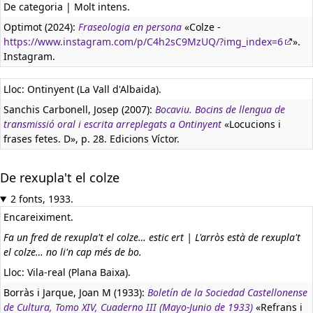
De categoria | Molt intens.
Optimot (2024):
Fraseologia en persona
«Colze -
https://www.instagram.com/p/C4h2sC9MzUQ/?img_index=6
».
Instagram.
Lloc: Ontinyent (La Vall d'Albaida).
Sanchis Carbonell, Josep (2007):
Bocaviu. Bocins de llengua de
transmissió oral i escrita arreplegats a Ontinyent
«Locucions i
frases fetes. D», p. 28. Edicions Víctor.
De rexupla't el colze
2 fonts, 1933.
Encareiximent.
Fa un fred de rexupla't el colze… estic ert | L'arròs està de rexupla't
el colze… no li'n cap més de bo.
Lloc: Vila-real (Plana Baixa).
Borràs i Jarque, Joan M (1933):
Boletín de la Sociedad Castellonense
de Cultura, Tomo XIV, Cuaderno III (Mayo-Junio de 1933)
«Refrans i