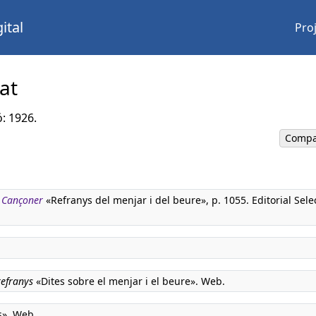
ital
Pro
rat
ó: 1926.
Compa
. Cançoner
«Refranys del menjar i del beure», p. 1055. Editorial Sele
refranys
«Dites sobre el menjar i el beure». Web.
s». Web.