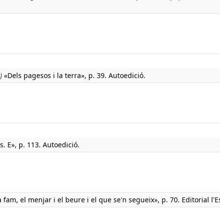
)
«Dels pagesos i la terra», p. 39. Autoedició.
. E», p. 113. Autoedició.
 fam, el menjar i el beure i el que se'n segueix», p. 70. Editorial l'E