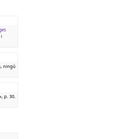
rges
 i
a, ningú
, p. 30.