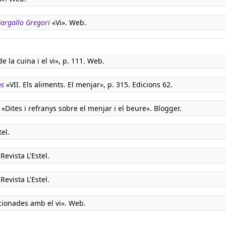
 Gargallo Gregori
«Vi». Web.
 la cuina i el vi», p. 111. Web.
ns
«VII. Els aliments. El menjar», p. 315. Edicions 62.
«Dites i refranys sobre el menjar i el beure». Blogger.
tel.
Revista L'Estel.
Revista L'Estel.
cionades amb el vi». Web.