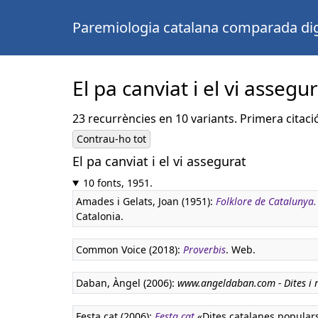
Paremiologia catalana comparada dig
El pa canviat i el vi assegu
23 recurrències en 10 variants. Primera citaci
Contrau-ho tot
El pa canviat i el vi assegurat
10 fonts, 1951.
Amades i Gelats, Joan (1951):
Folklore de Catalunya
Catalonia.
Common Voice (2018):
Proverbis
. Web.
Daban, Àngel (2006):
www.angeldaban.com - Dites i 
Festa.cat (2006):
Festa.cat
«Dites catalanes popular