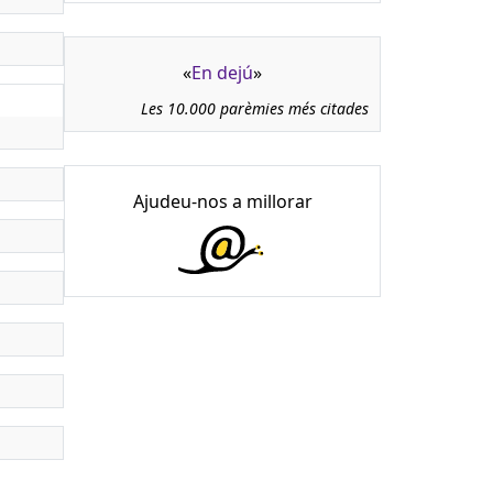
«
En dejú
»
Les 10.000 parèmies més citades
Ajudeu-nos a millorar