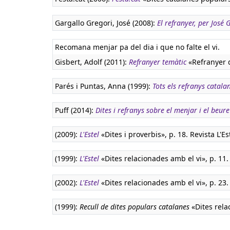
Gargallo Gregori, José (2008):
El refranyer, per José
Recomana menjar pa del dia i que no falte el vi.
Gisbert, Adolf (2011):
Refranyer temàtic
«Refranyer de
Parés i Puntas, Anna (1999):
Tots els refranys catala
Puff (2014):
Dites i refranys sobre el menjar i el beure
(2009):
L'Estel
«Dites i proverbis», p. 18. Revista L'Es
(1999):
L'Estel
«Dites relacionades amb el vi», p. 11. 
(2002):
L'Estel
«Dites relacionades amb el vi», p. 23. 
(1999):
Recull de dites populars catalanes
«Dites rela