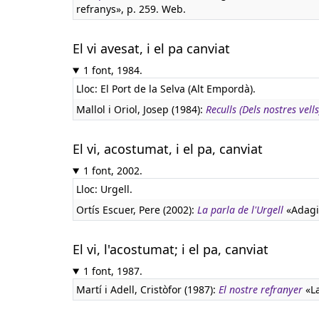
refranys», p. 259. Web.
El vi avesat, i el pa canviat
1 font, 1984.
Lloc: El Port de la Selva (Alt Empordà).
Mallol i Oriol, Josep (1984):
Reculls (Dels nostres vells
El vi, acostumat, i el pa, canviat
1 font, 2002.
Lloc: Urgell.
Ortís Escuer, Pere (2002):
La parla de l'Urgell
«Adagis
El vi, l'acostumat; i el pa, canviat
1 font, 1987.
Martí i Adell, Cristòfor (1987):
El nostre refranyer
«La