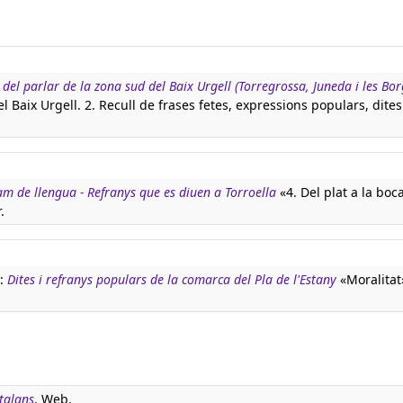
c del parlar de la zona sud del Baix Urgell (Torregrossa, Juneda i les Bo
l Baix Urgell. 2. Recull de frases fetes, expressions populars, dites
m de llengua - Refranys que es diuen a Torroella
«4. Del plat a la boc
.
):
Dites i refranys populars de la comarca del Pla de l'Estany
«Moralitat»
talans
. Web.