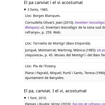
El pa canviat i el vi acostumat
3 fonts, 1985.
Lloc: Borges Blanques.
Cornudella Olivart, Joan (2010):
Inventari lexicològi
Blanques)
«2. Inventari lexicològic de la sona sud de
refranys», p. 259. Web.
Lloc: Torroella de Montgrí (Baix Empordà).
Junqué, Montserrat; Martinoy, Mònica (1985):
Un pa
s'equivoca», p. 45. Museu del Montgrí i del Baix Ter
Lloc: Pla de l'Estany.
Plana i Payraló, Miquel; Puntí i Sants, Teresa (1990
Ajuntament de Banyoles.
El pa, canviat. I el vi, acostumat
1 font, 2010.
Pàmies i Riudor, Víctor (2010):
Top ten de refranys ca