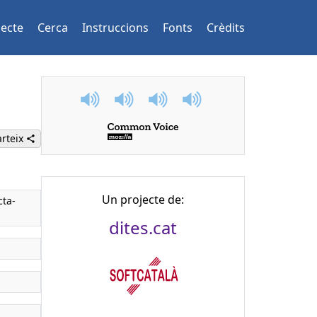
jecte
Cerca
Instruccions
Fonts
Crèdits
rteix
Un projecte de:
cta-
dites.cat