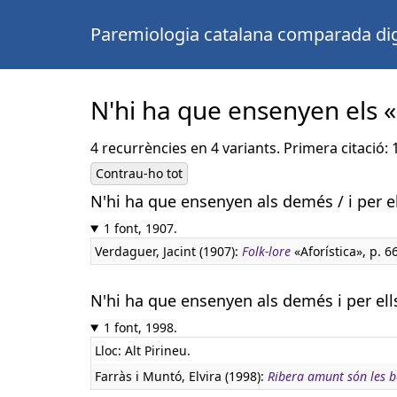
Paremiologia catalana comparada dig
N'hi ha que ensenyen els «
4 recurrències en 4 variants. Primera citació: 
Contrau-ho tot
N'hi ha que ensenyen als demés / i per el
1 font, 1907.
Verdaguer, Jacint (1907):
Folk-lore
«Aforística», p. 66
N'hi ha que ensenyen als demés i per ell
1 font, 1998.
Lloc: Alt Pirineu.
Farràs i Muntó, Elvira (1998):
Ribera amunt són les 