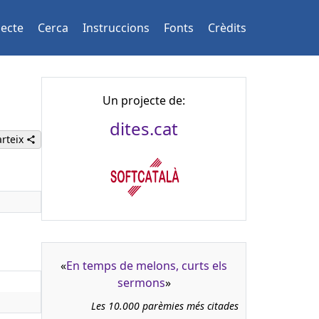
jecte
Cerca
Instruccions
Fonts
Crèdits
Un projecte de:
dites.cat
rteix
«
En temps de melons, curts els
sermons
»
Les 10.000 parèmies més citades