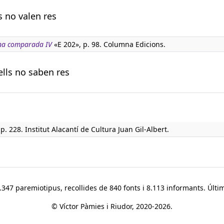
s no valen res
na comparada IV
«E 202», p. 98. Columna Edicions.
ells no saben res
p. 228. Institut Alacantí de Cultura Juan Gil-Albert.
347 paremiotipus, recollides de 840 fonts i 8.113 informants. Últim
© Víctor Pàmies i Riudor, 2020-2026.