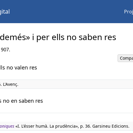
ital
Pro
demés» i per ells no saben res
1907.
Compa
ls no valen res
. L'Avenç.
s no en saben res
boniques
«I. L'ésser humà. La prudència», p. 36. Garsineu Edicions.