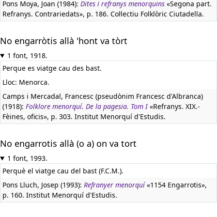
Pons Moya, Joan (1984):
Dites i refranys menorquins
«Segona part.
Refranys. Contrariedats», p. 186. Col·lectiu Folklòric Ciutadella.
No engarròtis allà 'hont va tòrt
1 font, 1918.
Perque es viatge cau des bast.
Lloc: Menorca.
Camps i Mercadal, Francesc (pseudònim Francesc d'Albranca)
(1918):
Folklore menorquí. De la pagesia. Tom I
«Refranys. XIX.-
Fèines, oficis», p. 303. Institut Menorquí d'Estudis.
No engarrotis allà (o a) on va tort
1 font, 1993.
Perquè el viatge cau del bast (F.C.M.).
Pons Lluch, Josep (1993):
Refranyer menorquí
«1154 Engarrotis»,
p. 160. Institut Menorquí d'Estudis.