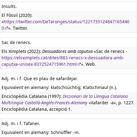
Insults.
El Fòssil (2020):
«
https://twitter.com/DeTaronges/status/1221733124847165440
0
». Twitter.
Sac de renecs.
Els Ximplets (2022):
Dessuadores amb caputxa
«Sac de renecs -
https://elsximplets.cat/dites/883-renecs-x-dessuadora-amb-
caputxa-unisex-8372524715961.html
». Web.
Adj. m. i f. Que es plau de xafardejar.
Equivalent en alemany:
klatschsüchtig; Klatschmaul (n.).
Enciclopèdia Catalana (1997):
Diccionari de la Llengua Catalana
Multilingüe Castellà-Anglès-Francès-Alemany
«Xafarder -a», p. 1227.
Enciclopèdia Catalana, accepció 1.
Adj. m. i f. Tafaner.
Equivalent en alemany:
Schnüffler -in.