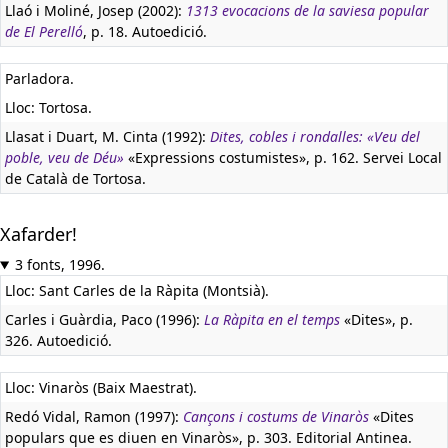
Llaó i Moliné, Josep (2002):
1313 evocacions de la saviesa popular
de El Perelló
, p. 18. Autoedició.
Parladora.
Lloc: Tortosa.
Llasat i Duart, M. Cinta (1992):
Dites, cobles i rondalles: «Veu del
poble, veu de Déu»
«Expressions costumistes», p. 162. Servei Local
de Català de Tortosa.
Xafarder!
3 fonts, 1996.
Lloc: Sant Carles de la Ràpita (Montsià).
Carles i Guàrdia, Paco (1996):
La Ràpita en el temps
«Dites», p.
326. Autoedició.
Lloc: Vinaròs (Baix Maestrat).
Redó Vidal, Ramon (1997):
Cançons i costums de Vinaròs
«Dites
populars que es diuen en Vinaròs», p. 303. Editorial Antinea.