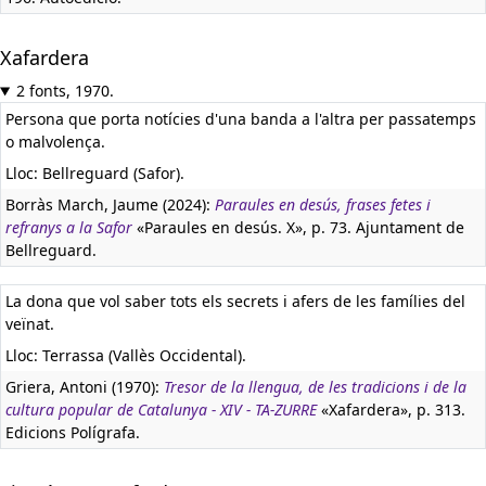
Xafardera
2 fonts, 1970.
Persona que porta notícies d'una banda a l'altra per passatemps
o malvolença.
Lloc: Bellreguard (Safor).
Borràs March, Jaume (2024):
Paraules en desús, frases fetes i
refranys a la Safor
«Paraules en desús. X», p. 73. Ajuntament de
Bellreguard.
La dona que vol saber tots els secrets i afers de les famílies del
veïnat.
Lloc: Terrassa (Vallès Occidental).
Griera, Antoni (1970):
Tresor de la llengua, de les tradicions i de la
cultura popular de Catalunya - XIV - TA-ZURRE
«Xafardera», p. 313.
Edicions Polígrafa.