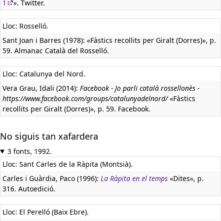
1
». Twitter.
Lloc: Rosselló.
Sant Joan i Barres (1978): «Fàstics recollits per Giralt (Dorres)», p.
59. Almanac Català del Rosselló.
Lloc: Catalunya del Nord.
Vera Grau, Idali (2014):
Facebook - Jo parli català rossellonès -
https://www.facebook.com/groups/catalunyadelnord/
«Fàstics
recollits per Giralt (Dorres)», p. 59. Facebook.
No siguis tan xafardera
3 fonts, 1992.
Lloc: Sant Carles de la Ràpita (Montsià).
Carles i Guàrdia, Paco (1996):
La Ràpita en el temps
«Dites», p.
316. Autoedició.
Lloc: El Perelló (Baix Ebre).