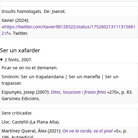
Insults homologats. De: Joanot.
Xavier (2024):
«
https://twitter.com/Xavier98128322/status/175260213111315661
2
». Twitter.
Ser un xafarder
2 fonts, 2007.
Ficar-se on no et demanen.
Sinònim: Ser un trapalandana | Ser un manefla | Ser un
trapasser.
Espunyes, Josep (2007):
Dites, locucions i frases fetes
«270», p. 83.
Garsineu Edicions.
Sere criticador.
Lloc: Castelló (La Plana Alta).
Martínez Queral, Àlex (2021):
On va la corda, va el poal
«S», p.
196. Autoedició.