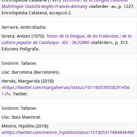
Multilingüe Castellà-Anglès-Francès-Alemany
«Xafarder -a», p. 1227.
Enciclopèdia Catalana, accepció 2.
Xerraire, embrollador.
Griera, Antoni (1970):
Tresor de la llengua, de les tradicions i de la
cultura popular de Catalunya - XIV - TA-ZURRE
«Xafarder», p. 313.
Edicions Polígrafa.
Sinònim: Tafaner.
Lloc: Barcelona (Barcelonès).
Hervàs, Margarida (2018):
«
https://twitter.com/margahervas/status/101160539558291456
1
». Twitter.
Sinònim: Tafaner.
Lloc: Baix Maestrat.
Mestre, Hipólito (2018):
«
https://twitter.com/mestre_hipolito/status/101305317884846490