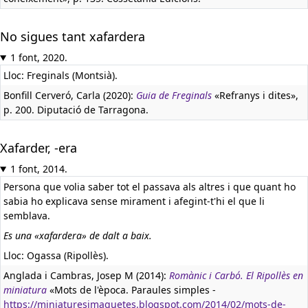
No sigues tant xafardera
1 font, 2020.
Lloc: Freginals (Montsià).
Bonfill Cerveró, Carla (2020):
Guia de Freginals
«Refranys i dites»,
p. 200. Diputació de Tarragona.
Xafarder, -era
1 font, 2014.
Persona que volia saber tot el passava als altres i que quant ho
sabia ho explicava sense mirament i afegint-t'hi el que li
semblava.
Es una «xafardera» de dalt a baix.
Lloc: Ogassa (Ripollès).
Anglada i Cambras, Josep M (2014):
Romànic i Carbó. El Ripollès en
miniatura
«Mots de l'època. Paraules simples -
https://miniaturesimaquetes.blogspot.com/2014/02/mots-de-