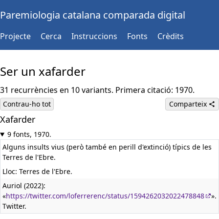
Paremiologia catalana comparada digital
Projecte
Cerca
Instruccions
Fonts
Crèdits
Ser un xafarder
31 recurrències en 10 variants. Primera citació: 1970.
Contrau-ho tot
Comparteix
Xafarder
9 fonts, 1970.
Alguns insults vius (però també en perill d'extinció) típics de les
Terres de l'Ebre.
Lloc: Terres de l'Ebre.
Auriol (2022):
«
https://twitter.com/loferrerenc/status/1594262032022478848
».
Twitter.