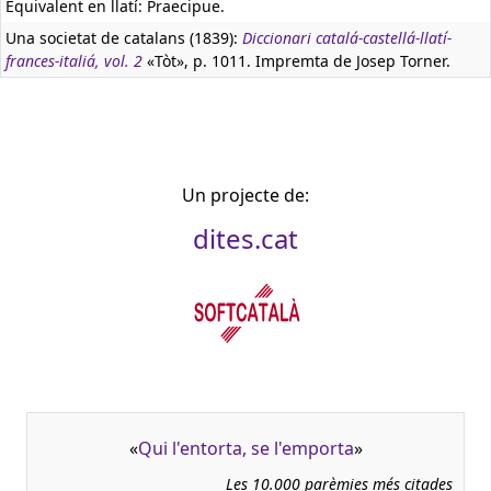
Equivalent en llatí:
Praecipue.
Una societat de catalans (1839):
Diccionari catalá-castellá-llatí-
frances-italiá, vol. 2
«Tòt», p. 1011. Impremta de Josep Torner.
Un projecte de:
dites.cat
«
Qui l'entorta, se l'emporta
»
Les 10.000 parèmies més citades