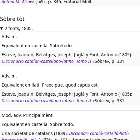
Antoni M. Alcover)
«S», p. 346. Editorial Moll.
Sòbre tòt
2 fonts, 1805.
Adv. m.
Equivalent en castellà:
Sobretodo.
Esteve, Joaquin; Belvitges, Joseph; Juglá y Font, Antonio (1805):
Diccionario catalan-castellano-latino. Tomo II
«Sòbre», p. 331.
Adv. m.
Equivalent en llatí:
Praecipue, quod capus est.
Esteve, Joaquin; Belvitges, Joseph; Juglá y Font, Antonio (1805):
Diccionario catalan-castellano-latino. Tomo II
«Sòbre», p. 331.
Mod. adv. Principalmènt.
Equivalent en castellà:
Sobre todo.
Una societat de catalans (1839):
Diccionari catalá-castellá-llatí-
frances-italiá, vol. 2
«Tòt», p. 1011. Impremta de Josep Torner.