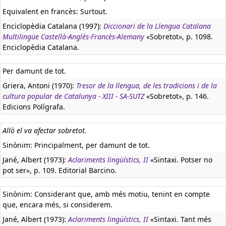
Equivalent en francès:
Surtout.
Enciclopèdia Catalana (1997):
Diccionari de la Llengua Catalana
Multilingüe Castellà-Anglès-Francès-Alemany
«Sobretot», p. 1098.
Enciclopèdia Catalana.
Per damunt de tot.
Griera, Antoni (1970):
Tresor de la llengua, de les tradicions i de la
cultura popular de Catalunya - XIII - SA-SUTZ
«Sobretot», p. 146.
Edicions Polígrafa.
Allò el va afectar sobretot.
Sinònim: Principalment, per damunt de tot.
Jané, Albert (1973):
Aclariments lingüístics, II
«Sintaxi. Potser no
pot ser», p. 109. Editorial Barcino.
Sinònim: Considerant que, amb més motiu, tenint en compte
que, encara més, si considerem.
Jané, Albert (1973):
Aclariments lingüístics, II
«Sintaxi. Tant més