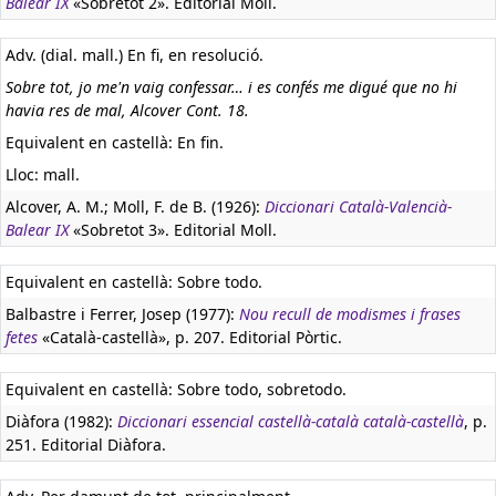
Balear IX
«Sobretot 2». Editorial Moll.
Adv. (dial. mall.) En fi, en resolució.
Sobre tot, jo me'n vaig confessar… i es confés me digué que no hi
havia res de mal, Alcover Cont. 18.
Equivalent en castellà:
En fin.
Lloc: mall.
Alcover, A. M.; Moll, F. de B. (1926):
Diccionari Català-Valencià-
Balear IX
«Sobretot 3». Editorial Moll.
Equivalent en castellà:
Sobre todo.
Balbastre i Ferrer, Josep (1977):
Nou recull de modismes i frases
fetes
«Català-castellà», p. 207. Editorial Pòrtic.
Equivalent en castellà:
Sobre todo, sobretodo.
Diàfora (1982):
Diccionari essencial castellà-català català-castellà
, p.
251. Editorial Diàfora.