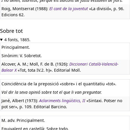
I ho deien, sobretot, perquè els balcons de fusta vessaven de flors.
Roig, Montserrat (1988):
El cant de la joventut
«La divisió», p. 96.
Edicions 62.
Sobre tot
4 fonts, 1865.
Principalment.
Sinònim: V. Sobretot.
Alcover, A. M.; Moll, F. de B. (1926):
Diccionari Català-Valencià-
Balear X
«Tot, tota IV.2. h)». Editorial Moll.
Coincidència de la preposició «sobre» i el quantitatiu «tot».
Vol dir la seva opinió sobre tot el que li van preguntar.
Jané, Albert (1973):
Aclariments lingüístics, II
«Sintaxi. Potser no
pot ser», p. 109. Editorial Barcino.
M. adv. Principalment.
Equivalent en castellà:
Sobre todo.