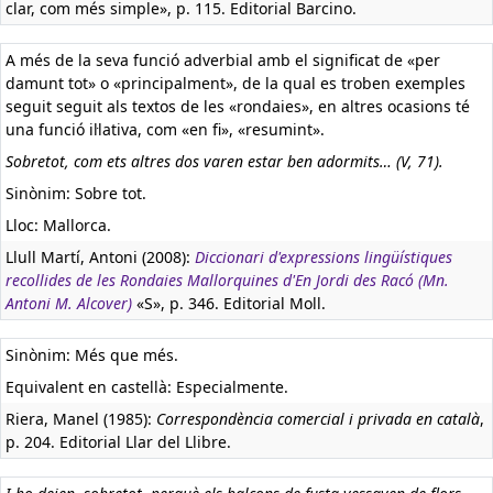
clar, com més simple», p. 115. Editorial Barcino.
A més de la seva funció adverbial amb el significat de «per
damunt tot» o «principalment», de la qual es troben exemples
seguit seguit als textos de les «rondaies», en altres ocasions té
una funció il·lativa, com «en fi», «resumint».
Sobretot, com ets altres dos varen estar ben adormits… (V, 71).
Sinònim: Sobre tot.
Lloc: Mallorca.
Llull Martí, Antoni (2008):
Diccionari d'expressions lingüístiques
recollides de les Rondaies Mallorquines d'En Jordi des Racó (Mn.
Antoni M. Alcover)
«S», p. 346. Editorial Moll.
Sinònim: Més que més.
Equivalent en castellà:
Especialmente.
Riera, Manel (1985):
Correspondència comercial i privada en català
,
p. 204. Editorial Llar del Llibre.