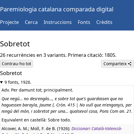
Paremiologia catalana comparada digital
Projecte
Cerca
Instruccions
Fonts
Crèdits
Sobretot
26 recurrències en 3 variants. Primera citació: 1805.
Contrau-ho tot
Comparteix
Sobretot
9 fonts, 1926.
Adv. Per damunt tot; principalment.
Que negú… no desrengàs…, e sobre tot que's guardassen que no
haguessen barayla, Jaume I, Cròn. 415 | No vull que m'enganyis, per
ningú del món, i sobretot per una… qualsevol cosa, Pons Com an. 21.
Equivalent en castellà:
Sobre todo.
Alcover, A. M.; Moll, F. de B. (1926):
Diccionari Català-Valencià-