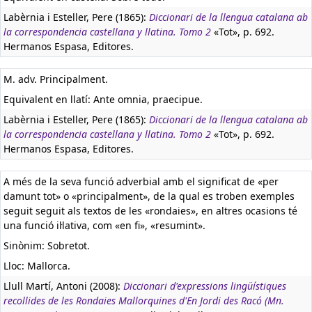
Labèrnia i Esteller, Pere (1865):
Diccionari de la llengua catalana ab
la correspondencia castellana y llatina. Tomo 2
«Tot», p. 692.
Hermanos Espasa, Editores.
M. adv. Principalment.
Equivalent en llatí:
Ante omnia, praecipue.
Labèrnia i Esteller, Pere (1865):
Diccionari de la llengua catalana ab
la correspondencia castellana y llatina. Tomo 2
«Tot», p. 692.
Hermanos Espasa, Editores.
A més de la seva funció adverbial amb el significat de «per
damunt tot» o «principalment», de la qual es troben exemples
seguit seguit als textos de les «rondaies», en altres ocasions té
una funció il·lativa, com «en fi», «resumint».
Sinònim: Sobretot.
Lloc: Mallorca.
Llull Martí, Antoni (2008):
Diccionari d'expressions lingüístiques
recollides de les Rondaies Mallorquines d'En Jordi des Racó (Mn.