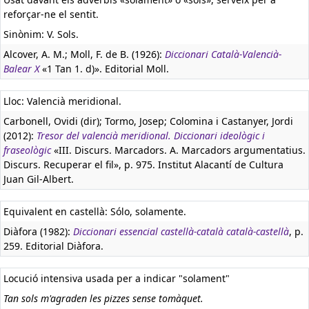
reforçar-ne el sentit.
Sinònim: V. Sols.
Alcover, A. M.; Moll, F. de B. (1926):
Diccionari Català-Valencià-
Balear X
«1 Tan 1. d)». Editorial Moll.
Lloc: Valencià meridional.
Carbonell, Ovidi (dir); Tormo, Josep; Colomina i Castanyer, Jordi
(2012):
Tresor del valencià meridional. Diccionari ideològic i
fraseològic
«III. Discurs. Marcadors. A. Marcadors argumentatius.
Discurs. Recuperar el fil», p. 975. Institut Alacantí de Cultura
Juan Gil-Albert.
Equivalent en castellà:
Sólo, solamente.
Diàfora (1982):
Diccionari essencial castellà-català català-castellà
, p.
259. Editorial Diàfora.
Locució intensiva usada per a indicar "solament"
Tan sols m'agraden les pizzes sense tomàquet.