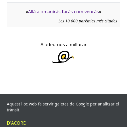
«
Allà a on aniràs faràs com veuràs
»
Les 10.000 parèmies més citades
Ajudeu-nos a millorar
945.966 fitxes, corresponents a 108.347 paremiotipus,
recollides de 840 fonts i 8.113 informants. Última
Aquest lloc web fa servir galetes de Google per analitzar el
actualització: 11 de juliol de 2026
trànsit.
© Víctor Pàmies i Riudor, 2020-2026.
D'ACORD