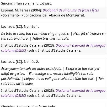
Sinònim: Tan solament, tot just.
Espinal, M. Teresa (2004):
Diccionari de sinònims de frases fetes
«Solament». Publicacions de l'Abadia de Montserrat.
Loc. adv. [LC]. Només 1.
De tota la colla, tan sols n'han vingut quatre. | Hem fet el trajecte en
tan sols una hora. | Falten tres dies tan sols.
Institut d'Estudis Catalans (2023):
Diccionari essencial de la llengua
catalana (DEIEC)
«sols». Institut d'Estudis Catalans.
Loc. adv. [LC]. Només 2.
Assenyalem tan sols les línies principals. | S'expressa tan sols per
mitjà de gestos. | El missatge ens resulta intel·ligible tan sols
parcialment. | L'aigua, no la vull gaire calenta: tèbia tan sols. | Tan
sols volia dir-te adeu.
Institut d'Estudis Catalans (2023):
Diccionari essencial de la llengua
catalana (DEIEC)
«sols». Institut d'Estudis Catalans.
Sinònim: Almenys, si més no (adv.).