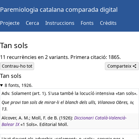
Paremiologia catalana comparada digital
Projecte
Cerca
Instruccions
Fonts
Crèdits
Tan sols
11 recurrències en 2 variants. Primera citació: 1865.
Contrau-ho tot
Comparteix
Tan sols
8 fonts, 1926.
Adv. Solament (art. 1). S'usa també la locucíó intensiva «tan sols».
Que provi tan sols de mirar-li el blanch dels ulls, Vilanova Obres, iv,
13.
Alcover, A. M.; Moll, F. de B. (1926):
Diccionari Català-Valencià-
Balear IX
«1 Sols». Editorial Moll.
Usat davant els adverbis «solament» o «sols», serveix per a