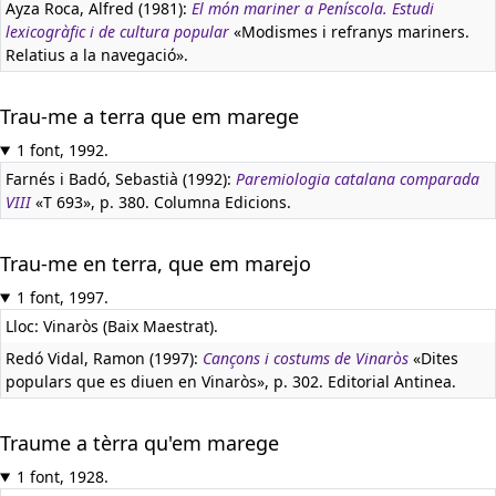
Ayza Roca, Alfred (1981):
El món mariner a Peníscola. Estudi
lexicogràfic i de cultura popular
«Modismes i refranys mariners.
Relatius a la navegació».
Trau-me a terra que em marege
1 font, 1992.
Farnés i Badó, Sebastià (1992):
Paremiologia catalana comparada
VIII
«T 693», p. 380. Columna Edicions.
Trau-me en terra, que em marejo
1 font, 1997.
Lloc: Vinaròs (Baix Maestrat).
Redó Vidal, Ramon (1997):
Cançons i costums de Vinaròs
«Dites
populars que es diuen en Vinaròs», p. 302. Editorial Antinea.
Traume a tèrra qu'em marege
1 font, 1928.