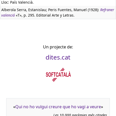
Lloc: País Valencià.
Alberola Serra, Estanislau; Peris Fuentes, Manuel (1928):
Refraner
valenciá
«T», p. 295. Editorial Arte y Letras.
Un projecte de:
dites.cat
«
Qui no ho vulgui creure que ho vagi a veure
»
Les 10.000 parèmies més citades