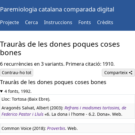
Paremiologia catalana comparada digital
Projecte
Cerca
Instruccions
Fonts
Crèdits
Trauràs de les dones poques coses
bones
6 recurrències en 3 variants. Primera citació: 1910.
Contrau-ho tot
Comparteix
Trauràs de les dones poques coses bones
4 fonts, 1992.
Lloc: Tortosa (Baix Ebre).
Aragonés Salvat, Albert (2003):
Refrans i modismes tortosins, de
Federico Pastor i Lluís
«6. La dona i l'home - 6.2. Dona». Web.
Common Voice (2018):
Proverbis
. Web.