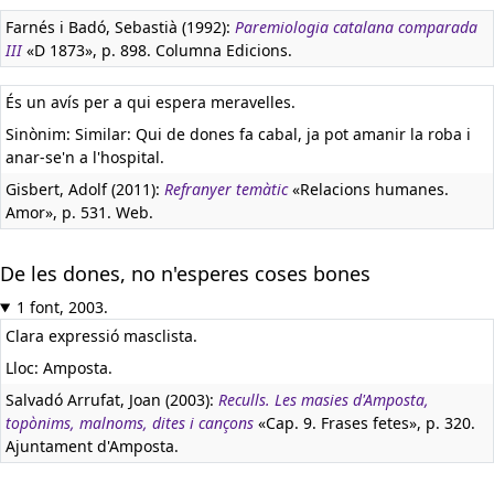
Farnés i Badó, Sebastià (1992):
Paremiologia catalana comparada
III
«D 1873», p. 898. Columna Edicions.
És un avís per a qui espera meravelles.
Sinònim: Similar: Qui de dones fa cabal, ja pot amanir la roba i
anar-se'n a l'hospital.
Gisbert, Adolf (2011):
Refranyer temàtic
«Relacions humanes.
Amor», p. 531. Web.
De les dones, no n'esperes coses bones
1 font, 2003.
Clara expressió masclista.
Lloc: Amposta.
Salvadó Arrufat, Joan (2003):
Reculls. Les masies d'Amposta,
topònims, malnoms, dites i cançons
«Cap. 9. Frases fetes», p. 320.
Ajuntament d'Amposta.