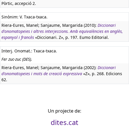
Pòrtic, accepció 2.
Sinònim: V. Txaca-txaca.
Riera-Eures, Manel; Sanjaume, Margarida (2010):
Diccionari
d'onomatopeies i altres interjeccions. Amb equivalències en anglès,
espanyol i francès
«Diccionari. Z», p. 197. Eumo Editorial.
Interj. Onomat.: Txaca-txaca.
Fer zuc-zuc (DES).
Riera-Eures, Manel; Sanjaume, Margarida (2002):
Diccionari
d'onomatopeies i mots de creació expressiva
«Z», p. 268. Edicions
62.
Un projecte de:
dites.cat