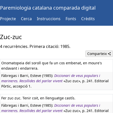
Paremiologia catalana comparada digital
Projecte
Cerca
Instruccions
Fonts
Crèdits
Zuc-zuc
4 recurrències. Primera citació: 1985.
Comparteix
Onomatopeia del soroll que fa un cos embenat, en moure's
endavant i endarrera.
Fàbregas i Barri, Esteve (1985):
Diccionari de veus populars i
marineres. Recollides del parlar vivent
«Zuc-zuc», p. 241. Editorial
Pòrtic, accepció 1.
Fer zuc-zuc. Tenir coit, en llenguatge castís.
Fàbregas i Barri, Esteve (1985):
Diccionari de veus populars i
marineres. Recollides del parlar vivent
«Zuc-zuc», p. 241. Editorial