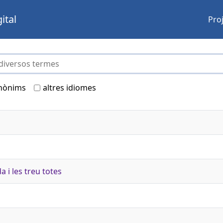
ital
Pro
nònims
altres idiomes
 i les treu totes