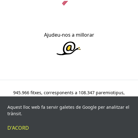
Ajudeu-nos a millorar
945.966 fitxes, corresponents a 108.347 paremiotipus,
recollides de 840 fonts i 8.113 informants. Última
actualització: 11 de juliol de 2026
Aquest lloc web fa servir galetes de Google per analitzar el
trànsit.
© Víctor Pàmies i Riudor, 2020-2026.
D'ACORD