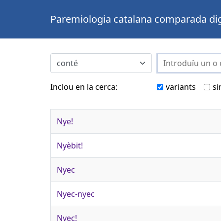
Paremiologia catalana comparada dig
Inclou en la cerca:
variants
si
Nye!
Nyèbit!
Nyec
Nyec-nyec
Nyec!