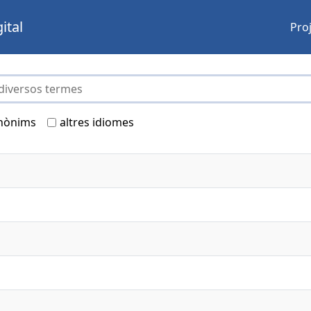
ital
Pro
nònims
altres idiomes