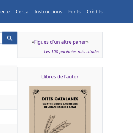
jecte
Cerca
Instruccions
Fonts
Crèdits
«
Figues d'un altre paner
»
Les 100 parèmies més citades
Llibres de l'autor