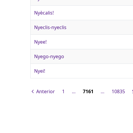
Nyècalis!
Nyeclis-nyeclis
Nyee!
Nyego-nyego
Nyei!
Anterior
1
…
7161
…
10835