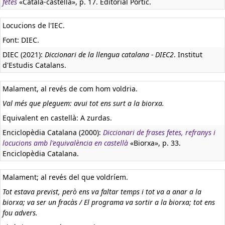
fetes
«Català-castellà», p. 17. Editorial Pòrtic.
Locucions de l'IEC.
Font: DIEC.
DIEC (2021):
Diccionari de la llengua catalana - DIEC2
. Institut
d'Estudis Catalans.
Malament, al revés de com hom voldria.
Val més que pleguem: avui tot ens surt a la biorxa.
Equivalent en castellà:
A zurdas.
Enciclopèdia Catalana (2000):
Diccionari de frases fetes, refranys i
locucions amb l'equivalència en castellà
«Biorxa», p. 33.
Enciclopèdia Catalana.
Malament; al revés del que voldríem.
Tot estava previst, però ens va faltar temps i tot va a anar a la
biorxa; va ser un fracàs / El programa va sortir a la biorxa; tot ens
fou advers.