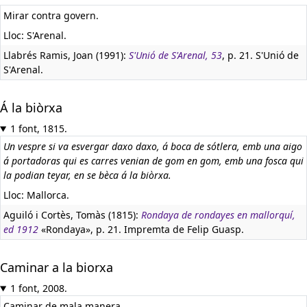
Mirar contra govern.
Lloc: S'Arenal.
Llabrés Ramis, Joan (1991):
S'Unió de S'Arenal, 53
, p. 21. S'Unió de
S'Arenal.
Á la biòrxa
1 font, 1815.
Un vespre si va esvergar daxo daxo, á boca de sótlera, emb una aigo
á portadoras qui es carres venian de gom en gom, emb una fosca qui
la podian teyar, en se bèca á la biòrxa.
Lloc: Mallorca.
Aguiló i Cortès, Tomàs (1815):
Rondaya de rondayes en mallorquí,
ed 1912
«Rondaya», p. 21. Impremta de Felip Guasp.
Caminar a la biorxa
1 font, 2008.
Caminar de mala manera.