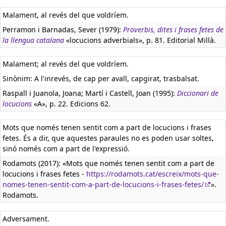
Malament, al revés del que voldríem.
Perramon i Barnadas, Sever (1979):
Proverbis, dites i frases fetes de
la llengua catalana
«locucions adverbials», p. 81. Editorial Millà.
Malament; al revés del que voldríem.
Sinònim: A l'inrevés, de cap per avall, capgirat, trasbalsat.
Raspall i Juanola, Joana; Martí i Castell, Joan (1995):
Diccionari de
locucions
«A», p. 22. Edicions 62.
Mots que només tenen sentit com a part de locucions i frases
fetes. És a dir, que aquestes paraules no es poden usar soltes,
sinó només com a part de l'expressió.
Rodamots (2017): «Mots que només tenen sentit com a part de
locucions i frases fetes -
https://rodamots.cat/escreix/mots-que-
nomes-tenen-sentit-com-a-part-de-locucions-i-frases-fetes/
».
Rodamots.
Adversament.