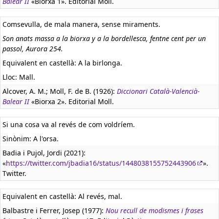
Balear II
«Biorxa 1». Editorial Moll.
Comsevulla, de mala manera, sense miraments.
Son anats massa a la biorxa y a la bordellesca, fentne cent per un
passol, Aurora 254.
Equivalent en castellà:
A la birlonga.
Lloc: Mall.
Alcover, A. M.; Moll, F. de B. (1926):
Diccionari Català-Valencià-
Balear II
«Biorxa 2». Editorial Moll.
Si una cosa va al revés de com voldríem.
Sinònim: A l'orsa.
Badia i Pujol, Jordi (2021):
«
https://twitter.com/jbadia16/status/1448038155752443906
».
Twitter.
Equivalent en castellà:
Al revés, mal.
Balbastre i Ferrer, Josep (1977):
Nou recull de modismes i frases