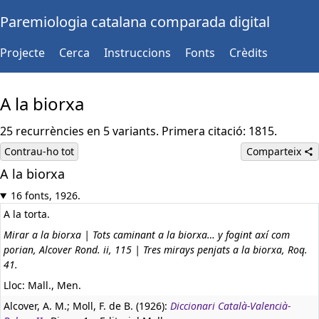
Paremiologia catalana comparada digital
Projecte
Cerca
Instruccions
Fonts
Crèdits
A la biorxa
25 recurrències en 5 variants. Primera citació: 1815.
Contrau-ho tot
Comparteix
A la biorxa
Castellà:
Al revés
16 fonts, 1926.
A la torta.
Mirar a la biorxa | Tots caminant a la biorxa… y fogint axí com
porian, Alcover Rond. ii, 115 | Tres mirays penjats a la biorxa, Roq.
41.
Lloc: Mall., Men.
Alcover, A. M.; Moll, F. de B. (1926):
Diccionari Català-Valencià-