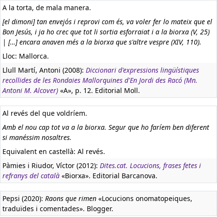
A la torta, de mala manera.
[el dimoni] tan envejós i reprovi com és, va voler fer lo mateix que el
Bon Jesús, i ja ho crec que tot li sortia esforraiat i a la biorxa (V, 25)
| […] encara anaven més a la biorxa que s'altre vespre (XIV, 110).
Lloc: Mallorca.
Llull Martí, Antoni (2008):
Diccionari d'expressions lingüístiques
recollides de les Rondaies Mallorquines d'En Jordi des Racó (Mn.
Antoni M. Alcover)
«A», p. 12. Editorial Moll.
Al revés del que voldríem.
Amb el nou cap tot va a la biorxa. Segur que ho faríem ben diferent
si manéssim nosaltres.
Equivalent en castellà:
Al revés.
Pàmies i Riudor, Víctor (2012):
Dites.cat. Locucions, frases fetes i
refranys del català
«Biorxa». Editorial Barcanova.
Pepsi (2020):
Raons que rimen
«Locucions onomatopeiques,
traduïdes i comentades». Blogger.