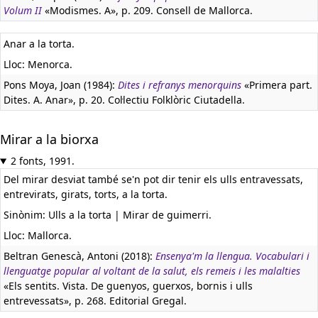
Volum II
«Modismes. A», p. 209. Consell de Mallorca.
Anar a la torta.
Lloc: Menorca.
Pons Moya, Joan (1984):
Dites i refranys menorquins
«Primera part.
Dites. A. Anar», p. 20. Col·lectiu Folklòric Ciutadella.
Mirar a la biorxa
2 fonts, 1991.
Del mirar desviat també se'n pot dir tenir els ulls entravessats,
entrevirats, girats, torts, a la torta.
Sinònim: Ulls a la torta | Mirar de guimerri.
Lloc: Mallorca.
Beltran Genescà, Antoni (2018):
Ensenya'm la llengua. Vocabulari i
llenguatge popular al voltant de la salut, els remeis i les malalties
«Els sentits. Vista. De guenyos, guerxos, bornis i ulls
entrevessats», p. 268. Editorial Gregal.