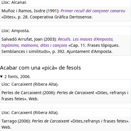
Lloc: Alcanar.
Muñoz i Ramos, Isidre (1991):
Primer recull del cançoner canareu
«Dites», p. 28. Cooperativa Gràfica Dertosense.
Lloc: Amposta.
Salvadó Arrufat, Joan (2003):
Reculls. Les masies d'Amposta,
topònims, malnoms, dites i cançons
«Cap. 11. Frases tòpiques.
Semblances i similituds», p. 392. Ajuntament d'Amposta.
Acabar com una «picà» de fesols
2 fonts, 2006.
Lloc: Carcaixent (Ribera Alta).
Perles de Carcaixent (2006):
Perles de Carcaixent
«Dites, refranys i
frases fetes». Web.
Lloc: Carcaixent (Ribera Alta).
Tarrago (2006):
Perles de Carcaixent
«Dites,refranys i frases fetes».
Web.