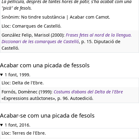
La pel·lícula, després de tantes hores de patir, s'ha acabat com una
"picà" de fesols.
Sinònim: No tindre substància | Acabar com Camot.
Lloc: Comarques de Castelló.
González Felip, Marisol (2000):
Frases fetes al nord de la llengua.
Diccionari de les comarques de Castelló
, p. 15. Diputació de
Castelló.
Acabar com una picada de fessols
1 font, 1999.
Lloc: Delta de l'Ebre.
Fornós, Domènec (1999):
Costums d'abans del Delta de l'Ebre
«Expressions autòctones», p. 96. Autoedició.
Acabar-se com una picada de fesols
1 font, 2016.
Lloc: Terres de l'Ebre.