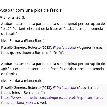
Acabar com una pica de fesols
2 fonts, 2013.
Acabar malament. La paraula pica s'ha originat per corrupció de
"picà". Per tant, el sentit de la frase és "acabar com una sèmola
de fesols"
Lloc: Borriana (Plana Baixa).
Roselló Gimeno, Roberto (2013):
El periódic.com
«Algunes frases
fetes que es diuen a Borriana (i II)». Web.
Acabar malament. La paraula pica s'ha originat per corrupció de
«picà». Per tant, el sentit de la frase és «acabar com una sèmola
de fesols».
Lloc: Borriana (Plana Baixa).
Roselló Gimeno, Roberto (2013):
El Periòdic.com
«Repertori de
frases fetes a Borriana (i II) -
https://www.elperiodic.com/val/opinio/parotets/repertori-frases-
fetes-borriana_3636
». Web.