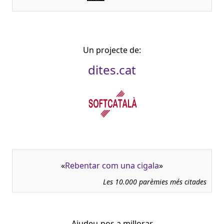
Un projecte de:
dites.cat
«
Rebentar com una cigala
»
Les 10.000 parèmies més citades
Ajudeu-nos a millorar