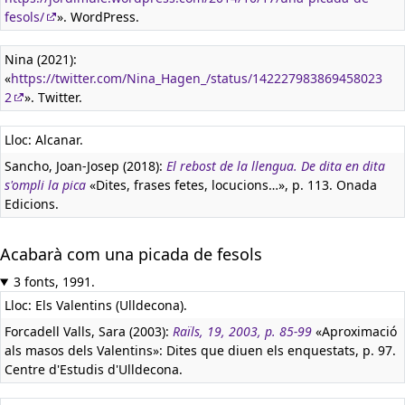
fesols/
». WordPress.
Nina (2021):
«
https://twitter.com/Nina_Hagen_/status/142227983869458023
2
». Twitter.
Lloc: Alcanar.
Sancho, Joan-Josep (2018):
El rebost de la llengua. De dita en dita
s'ompli la pica
«Dites, frases fetes, locucions…», p. 113. Onada
Edicions.
Acabarà com una picada de fesols
3 fonts, 1991.
Lloc: Els Valentins (Ulldecona).
Forcadell Valls, Sara (2003):
Raïls, 19, 2003, p. 85-99
«Aproximació
als masos dels Valentins»: Dites que diuen els enquestats, p. 97.
Centre d'Estudis d'Ulldecona.