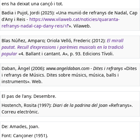
ens ha deixat una cançó i tot.
Badia i Pujol, Jordi (2025): «Una munió de refranys de Nadal, Cap
d'Any i Reis -
https://www.vilaweb.cat/noticies/quaranta-
refranys-nadal-cap-dany-reis/
». Vilaweb.
Blas Núñez, Amparo; Oriola Velló, Frederic (2012):
El mirall
pautat. Recull d'expressions i parèmies musicals en la tradició
popular
«4. Ballant i cantant. A», p. 93. Edicions Tívoli.
Daban, Àngel (2006):
www.angeldaban.com - Dites i refranys
«Dites
i refranys de Músics. Dites sobre músics, música, balls i
instruments». Web.
El pas de l'any. Desembre.
Hostench, Rosita (1997):
Diari de la padrina del Joan
«Refranys».
Correu electrònic.
De: Amades, Joan.
Font: Cançoner (1951).