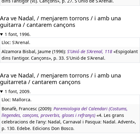
dins l'antigor (VI). Cançons», p. 27. S'Unió de S'Arenal.
Ara ve Nadal, / menjarem torrons / i amb una
guitarra / cantarem cançons
1 font, 1996.
Lloc: S'Arenal.
Alzamora Bisbal, Jaume (1996):
S'Unió de S'Arenal, 118
«Espigolant
dins l'antigor. Cançons», p. 33. S'Unió de S'Arenal.
Ara ve Nadal, / menjarem torrons / i amb una
guitarreta / cantarem cançons
1 font, 2009.
Lloc: Mallorca.
Bonafè, Francesc (2009):
Paremiologia del Calendari (Costums,
llegendes, cançons, proverbis, gloses i refranys)
«4. Les grans
celebracions de l'any: Nadal, Carnaval i Pasqua: Nadal. Advent»,
p. 130. Edebe. Edicions Don Bosco.