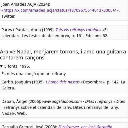
Joan Amades ACJA (2024):
«
https://x.com/amades_acja/status/1870967561401373005
».
Twitter.
Parés i Puntas, Anna (1999):
Tots els refranys catalans
«El
calendari. Les festes de desembre», p. 161. Edicions 62.
Ara ve Nadal, menjarem torrons, i amb una guitarra
cantarem cançons
5 fonts, 1995.
És més una cançó que un refrany.
Carbó, Joaquim (1995):
L'home dels nassos
«Desembre», p. 142. La
Galera.
Daban, Àngel (2006):
www.angeldaban.com - Dites i refranys
«Dites
i refranys sobre el calendari de l'any. Dites i refranys de l'any.
Nadal». Web.
Gargallo Gregori, José (2008):
El refranyer, per José Gargallo