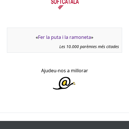
«
Fer la puta i la ramoneta
»
Les 10.000 parèmies més citades
Ajudeu-nos a millorar
945.966 fitxes, corresponents a 108.347 paremiotipus,