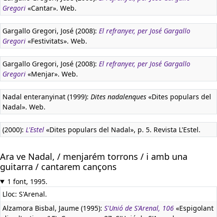
Gregori
«Cantar». Web.
Gargallo Gregori, José (2008):
El refranyer, per José Gargallo
Gregori
«Festivitats». Web.
Gargallo Gregori, José (2008):
El refranyer, per José Gargallo
Gregori
«Menjar». Web.
Nadal enteranyinat (1999):
Dites nadalenques
«Dites populars del
Nadal». Web.
(2000):
L'Estel
«Dites populars del Nadal», p. 5. Revista L'Estel.
Ara ve Nadal, / menjarém torrons / i amb una
guitarra / cantarem cançons
1 font, 1995.
Lloc: S'Arenal.
Alzamora Bisbal, Jaume (1995):
S'Unió de S'Arenal, 106
«Espigolant