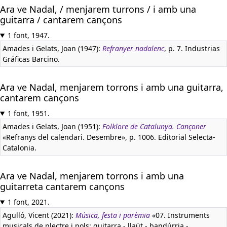
Ara ve Nadal, / menjarem turrons / i amb una
guitarra / cantarem cançons
1 font, 1947.
Amades i Gelats, Joan (1947):
Refranyer nadalenc
, p. 7. Industrias
Gráficas Barcino.
Ara ve Nadal, menjarem torrons i amb una guitarra,
cantarem cançons
1 font, 1951.
Amades i Gelats, Joan (1951):
Folklore de Catalunya. Cançoner
«Refranys del calendari. Desembre», p. 1006. Editorial Selecta-
Catalonia.
Ara ve Nadal, menjarem torrons i amb una
guitarreta cantarem cançons
1 font, 2021.
Agulló, Vicent (2021):
Música, festa i parèmia
«07. Instruments
musicals de plectre i pols: guitarra - llaüt - bandúrria -