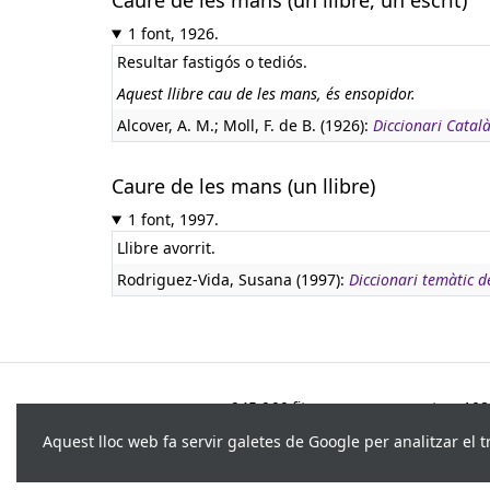
Caure de les mans (un llibre, un escrit)
1 font, 1926.
Resultar fastigós o tediós.
Aquest llibre cau de les mans, és ensopidor.
Alcover, A. M.; Moll, F. de B. (1926):
Diccionari Català
Caure de les mans (un llibre)
1 font, 1997.
Llibre avorrit.
Rodriguez-Vida, Susana (1997):
Diccionari temàtic 
945.966 fitxes, corresponents a 108.
Aquest lloc web fa servir galetes de Google per analitzar el t