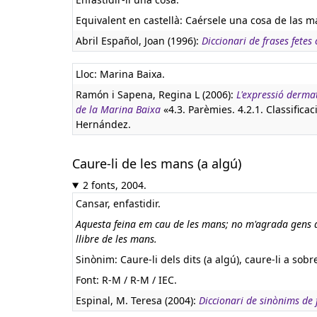
Equivalent en castellà:
Caérsele una cosa de las m
Abril Español, Joan (1996):
Diccionari de frases fetes 
Lloc: Marina Baixa.
Ramón i Sapena, Regina L (2006):
L'expressió derma
de la Marina Baixa
«4.3. Parèmies. 4.2.1. Classifica
Hernández.
Caure-li de les mans (a algú)
2 fonts, 2004.
Cansar, enfastidir.
Aquesta feina em cau de les mans; no m'agrada gens de 
llibre de les mans.
Sinònim: Caure-li dels dits (a algú), caure-li a sobre
Font: R-M / R-M / IEC.
Espinal, M. Teresa (2004):
Diccionari de sinònims de f