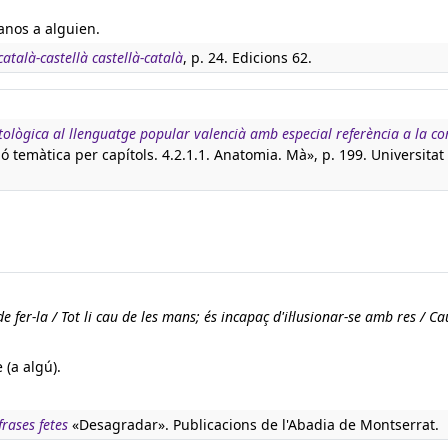
anos a alguien.
català-castellà castellà-català
, p. 24. Edicions 62.
tològica al llenguatge popular valencià amb especial referència a la c
ció temàtica per capítols. 4.2.1.1. Anatomia. Mà», p. 199. Universita
fer-la / Tot li cau de les mans; és incapaç d'il·lusionar-se amb res / C
 (a algú).
rases fetes
«Desagradar». Publicacions de l'Abadia de Montserrat.