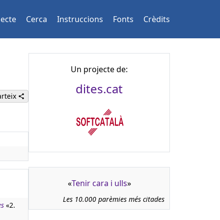
jecte
Cerca
Instruccions
Fonts
Crèdits
Un projecte de:
dites.cat
rteix
«
Tenir cara i ulls
»
Les 10.000 parèmies més citades
es
«2.