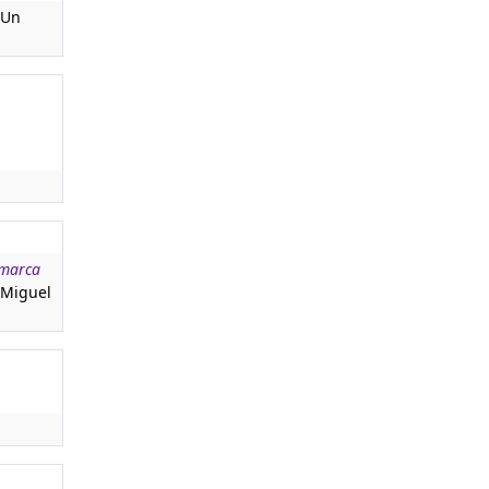
 Un
omarca
t Miguel