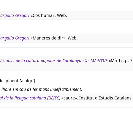
 Gargallo Gregori
«Cos humà». Web.
 Gargallo Gregori
«Maneres de dir». Web.
adicions i de la cultura popular de Catalunya - X - MA-NYUF
«Mà 1», p. 7
 desplaent [a algú].
l llibre em cau de les mans indefectiblement.
al de la llengua catalana (DEIEC)
«caure». Institut d'Estudis Catalans.