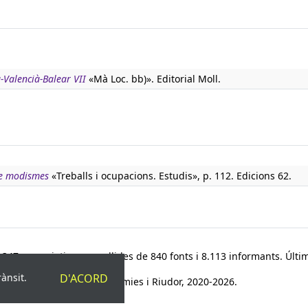
-Valencià-Balear VII
«Mà Loc. bb)». Editorial Moll.
de modismes
«Treballs i ocupacions. Estudis», p. 112. Edicions 62.
347 paremiotipus, recollides de 840 fonts i 8.113 informants. Últim
rànsit.
D'ACORD
© Víctor Pàmies i Riudor, 2020-2026.