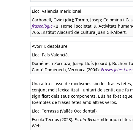
Lloc: Valencià meridional.
Carbonell, Ovidi (dir); Tormo, Josep; Colomina i Cas
fraseològic
«II. Home i societat. 9. Activitats humanes
766. Institut Alacantí de Cultura Juan Gil-Albert.
Avorrir, desplaure.
Lloc: País Valencià.
Doménech Zornoza, Josep Lluís (coord.); Buchón To
Cantó Doménech, Verònica (2004):
Frases fetes i loc
Una altra classe de modismes són les frases fetes
conjunt molt lexicalitzat i unitari de sentit que fa m
significat dels seus components. L'ús ha fixat aques
Exemples de frases fetes amb altres verbs.
Lloc: Terrassa (Vallès Occidental).
Escola Tecnos (2023):
Escola Tecnos
«Llengua i liter
Web.