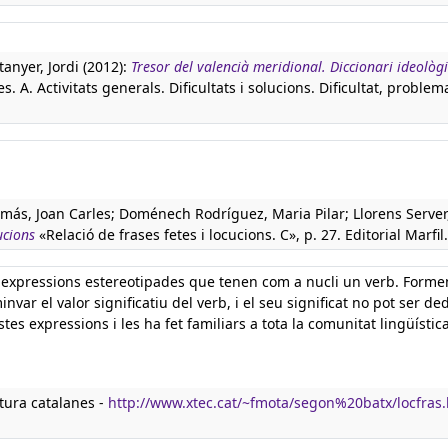
tanyer, Jordi (2012):
Tresor del valencià meridional. Diccionari ideològi
. A. Activitats generals. Dificultats i solucions. Dificultat, problem
más, Joan Carles; Doménech Rodríguez, Maria Pilar; Llorens Server
ucions
«Relació de frases fetes i locucions. C», p. 27. Editorial Marfil.
, expressions estereotipades que tenen com a nucli un verb. Form
invar el valor significatiu del verb, i el seu significat no pot ser de
tes expressions i les ha fet familiars a tota la comunitat lingüística
atura catalanes -
http://www.xtec.cat/~fmota/segon%20batx/locfras