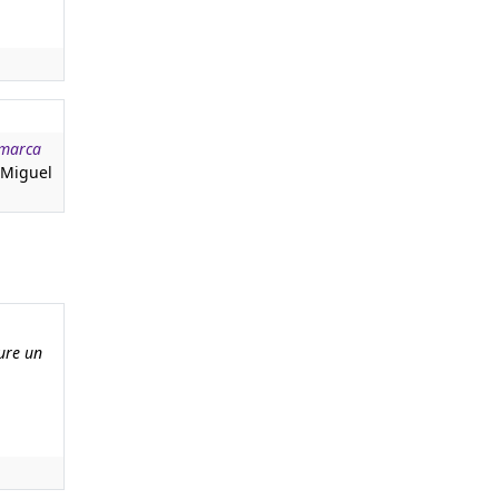
omarca
t Miguel
aure un