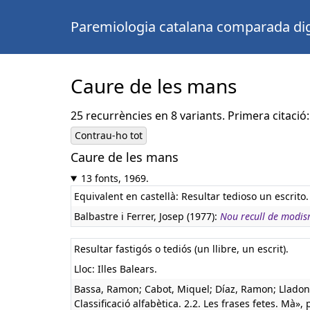
Paremiologia catalana comparada dig
Caure de les mans
25 recurrències en 8 variants. Primera citació:
Contrau-ho tot
Caure de les mans
Castellà:
Resultar tedioso
13 fonts, 1969.
Equivalent en castellà:
Resultar tedioso un escrito.
Balbastre i Ferrer, Josep (1977):
Nou recull de modism
Resultar fastigós o tediós (un llibre, un escrit).
Lloc: Illes Balears.
Bassa, Ramon; Cabot, Miquel; Díaz, Ramon; Lladone
Classificació alfabètica. 2.2. Les frases fetes. Mà», p