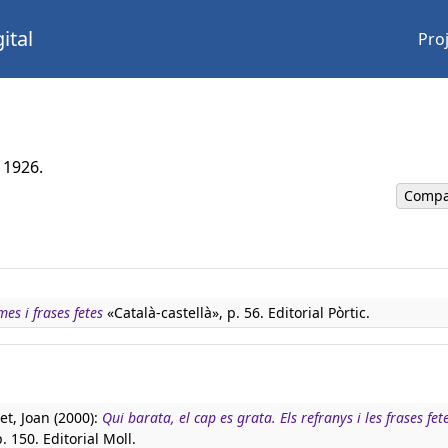
ital
Pro
 1926.
Compa
es i frases fetes
«Català-castellà», p. 56. Editorial Pòrtic.
t, Joan (2000):
Qui barata, el cap es grata. Els refranys i les frases fet
. 150. Editorial Moll.