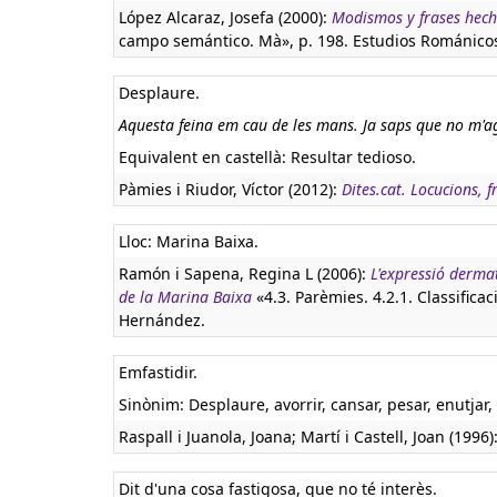
López Alcaraz, Josefa (2000):
Modismos y frases hecha
campo semántico. Mà», p. 198. Estudios Románico
Desplaure.
Aquesta feina em cau de les mans. Ja saps que no m'
Equivalent en castellà:
Resultar tedioso.
Pàmies i Riudor, Víctor (2012):
Dites.cat. Locucions, f
Lloc: Marina Baixa.
Ramón i Sapena, Regina L (2006):
L'expressió derma
de la Marina Baixa
«4.3. Parèmies. 4.2.1. Classifica
Hernández.
Emfastidir.
Sinònim: Desplaure, avorrir, cansar, pesar, enutjar,
Raspall i Juanola, Joana; Martí i Castell, Joan (1996)
Dit d'una cosa fastigosa, que no té interès.