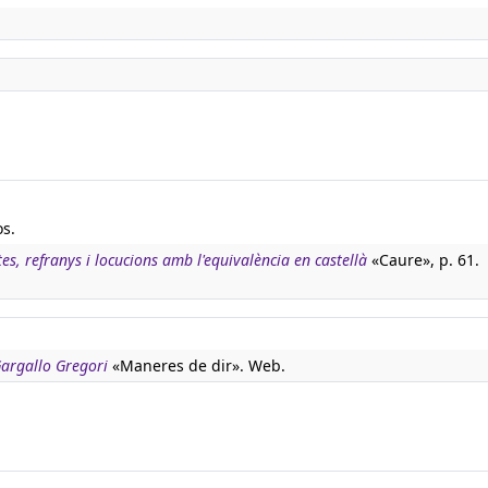
os.
tes, refranys i locucions amb l'equivalència en castellà
«Caure», p. 61.
 Gargallo Gregori
«Maneres de dir». Web.