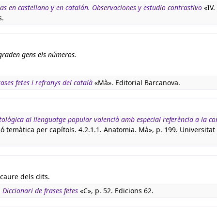
s en castellano y en catalán. Observaciones y estudio contrastivo
«IV.
s.
agraden gens els números.
rases fetes i refranys del català
«Mà». Editorial Barcanova.
tològica al llenguatge popular valencià amb especial referència a la c
ció temàtica per capítols. 4.2.1.1. Anatomia. Mà», p. 199. Universita
 caure dels dits.
:
Diccionari de frases fetes
«C», p. 52. Edicions 62.