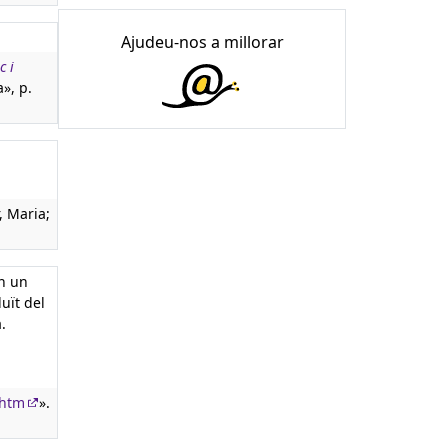
Ajudeu-nos a millorar
c i
a», p.
, Maria;
en un
duït del
.
.htm
».