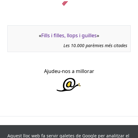
«
Fills i filles, llops i guilles
»
Les 10.000 parèmies més citades
Ajudeu-nos a millorar
945.966 fitxes, corresponents a 108.347 paremiotipus,
recollides de 840 fonts i 8.113 informants. Última
Aquest lloc web fa servir galetes de Google per analitzar el