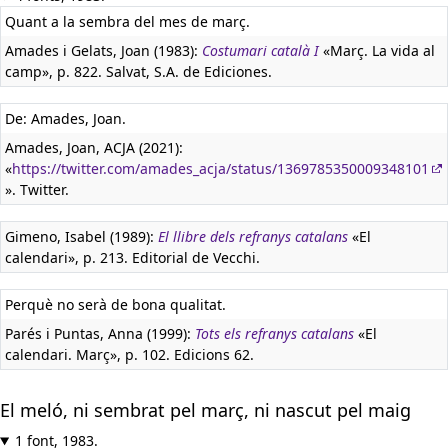
Quant a la sembra del mes de març.
Amades i Gelats, Joan (1983):
Costumari català I
«Març. La vida al
camp», p. 822. Salvat, S.A. de Ediciones.
De: Amades, Joan.
Amades, Joan, ACJA (2021):
«
https://twitter.com/amades_acja/status/1369785350009348101
». Twitter.
Gimeno, Isabel (1989):
El llibre dels refranys catalans
«El
calendari», p. 213. Editorial de Vecchi.
Perquè no serà de bona qualitat.
Parés i Puntas, Anna (1999):
Tots els refranys catalans
«El
calendari. Març», p. 102. Edicions 62.
El meló, ni sembrat pel març, ni nascut pel maig
1 font, 1983.