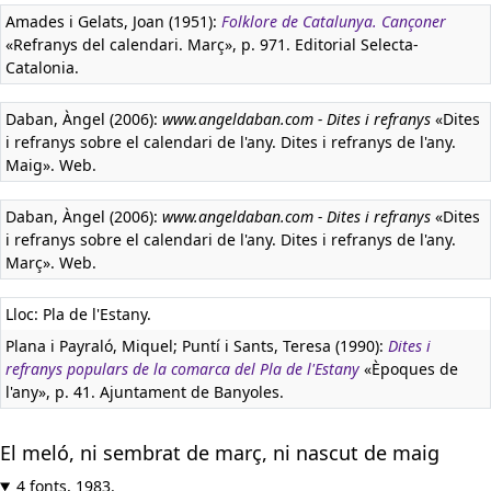
Amades i Gelats, Joan (1951):
Folklore de Catalunya. Cançoner
«Refranys del calendari. Març», p. 971. Editorial Selecta-
Catalonia.
Daban, Àngel (2006):
www.angeldaban.com - Dites i refranys
«Dites
i refranys sobre el calendari de l'any. Dites i refranys de l'any.
Maig». Web.
Daban, Àngel (2006):
www.angeldaban.com - Dites i refranys
«Dites
i refranys sobre el calendari de l'any. Dites i refranys de l'any.
Març». Web.
Lloc: Pla de l'Estany.
Plana i Payraló, Miquel; Puntí i Sants, Teresa (1990):
Dites i
refranys populars de la comarca del Pla de l'Estany
«Èpoques de
l'any», p. 41. Ajuntament de Banyoles.
El meló, ni sembrat de març, ni nascut de maig
4 fonts, 1983.