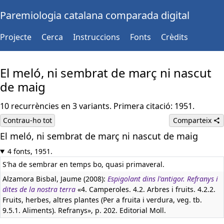
Paremiologia catalana comparada digital
Projecte
Cerca
Instruccions
Fonts
Crèdits
El meló, ni sembrat de març ni nascut
de maig
10 recurrències en 3 variants. Primera citació: 1951.
Contrau-ho tot
Comparteix
El meló, ni sembrat de març ni nascut de maig
4 fonts, 1951.
S'ha de sembrar en temps bo, quasi primaveral.
Alzamora Bisbal, Jaume (2008):
Espigolant dins l'antigor. Refranys i
dites de la nostra terra
«4. Camperoles. 4.2. Arbres i fruits. 4.2.2.
Fruits, herbes, altres plantes (Per a fruita i verdura, veg. tb.
9.5.1. Aliments). Refranys», p. 202. Editorial Moll.