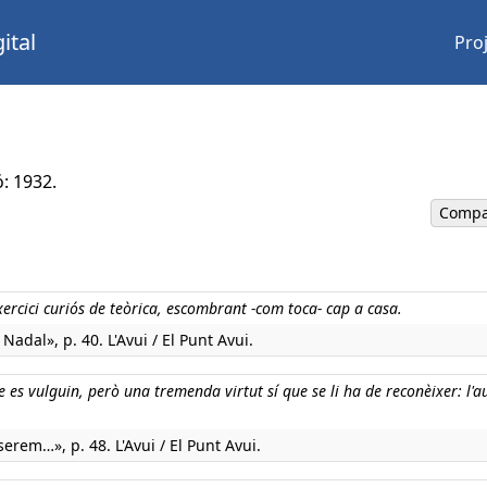
ital
Pro
ó: 1932.
Compa
ercici curiós de teòrica, escombrant -com toca- cap a casa.
Nadal», p. 40. L'Avui / El Punt Avui.
e es vulguin, però una tremenda virtut sí que se li ha de reconèixer: l'a
rem…», p. 48. L'Avui / El Punt Avui.