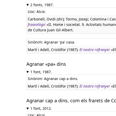
2 fonts, 1987.
Lloc: Alcoi.
Carbonell, Ovidi (dir); Tormo, Josep; Colomina i Cas
fraseològic
«II. Home i societat. 9. Activitats humanes
de Cultura Juan Gil-Albert.
Sinònim: Agranar 'pa' casa.
Martí i Adell, Cristòfor (1987):
El nostre refranyer
«El
Agranar «pa» dins
1 font, 1987.
Sinònim: Agranar cap a dins.
Martí i Adell, Cristòfor (1987):
El nostre refranyer
«El
Agranar cap a dins, com els frarets de C
1 font, 2012.
Lloc: Alcoi.