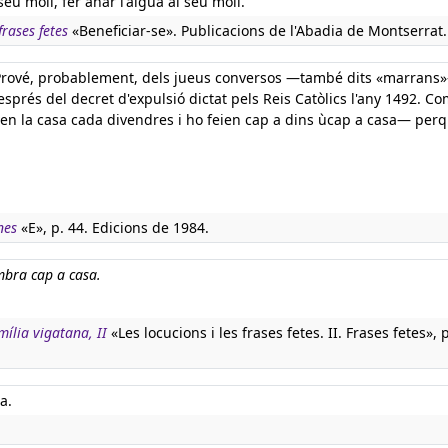
eu molí, fer anar l'aigua al seu molí.
rases fetes
«Beneficiar-se». Publicacions de l'Abadia de Montserrat.
i. Prové, probablement, dels jueus conversos —també dits «marrans
prés del decret d'expulsió dictat pels Reis Catòlics l'any 1492. Co
en la casa cada divendres i ho feien cap a dins ùcap a casa— per
nes
«E», p. 44. Edicions de 1984.
mbra cap a casa.
mília vigatana, II
«Les locucions i les frases fetes. II. Frases fetes», 
a.