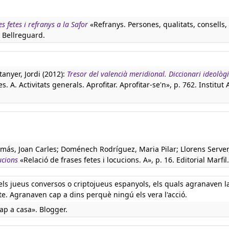
s fetes i refranys a la Safor
«Refranys. Persones, qualitats, consells,
 Bellreguard.
tanyer, Jordi (2012):
Tresor del valencià meridional. Diccionari ideològi
. A. Activitats generals. Aprofitar. Aprofitar-se'n», p. 762. Institut 
más, Joan Carles; Doménech Rodríguez, Maria Pilar; Llorens Server
ucions
«Relació de frases fetes i locucions. A», p. 16. Editorial Marfil.
s jueus conversos o criptojueus espanyols, els quals agranaven l
te. Agranaven cap a dins perquè ningú els vera l'acció.
p a casa». Blogger.