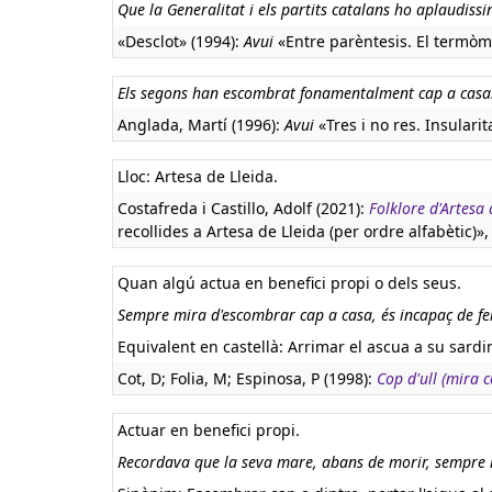
Que la Generalitat i els partits catalans ho aplaudiss
«Desclot» (1994):
Avui
«Entre parèntesis. El termòmet
Els segons han escombrat fonamentalment cap a casa
Anglada, Martí (1996):
Avui
«Tres i no res. Insularita
Lloc: Artesa de Lleida.
Costafreda i Castillo, Adolf (2021):
Folklore d'Artesa 
recollides a Artesa de Lleida (per ordre alfabètic)»,
Quan algú actua en benefici propi o dels seus.
Sempre mira d'escombrar cap a casa, és incapaç de fer
Equivalent en castellà:
Arrimar el ascua a su sardi
Cot, D; Folia, M; Espinosa, P (1998):
Cop d'ull (mira c
Actuar en benefici propi.
Recordava que la seva mare, abans de morir, sempre l