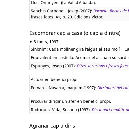
Lloc: Ontinyent (La Vall d'Albaida).
Sanchis Carbonell, Josep (2007):
Bocaviu. Bocins de 
frases fetes. A», p. 20. Edicions Víctor.
Escombrar cap a casa (o cap a dintre)
3 fonts, 1997.
Sinònim: Cada moliner gira l'aigua al seu molí | Cad
Equivalent en castellà:
Arrimar el ascua a su sardi
Espunyes, Josep (2007):
Dites, locucions i frases fetes
Actuar en benefici propi.
Pomares Navarra, Joaquim (1997):
Diccionari del ca
Procurar dirigir un afer en benefici propi.
Rodriguez-Vida, Susana (1997):
Diccionari temàtic 
Agranar cap a dins