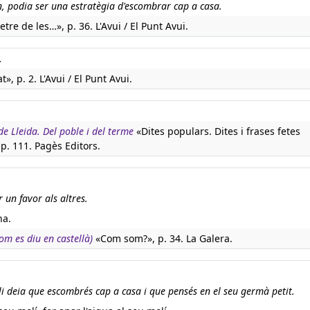
in, podia ser una estratègia d'escombrar cap a casa.
re de les…», p. 36. L'Avui / El Punt Avui.
.
t», p. 2. L'Avui / El Punt Avui.
de Lleida. Del poble i del terme
«Dites populars. Dites i frases fetes
 p. 111. Pagès Editors.
 un favor als altres.
na.
om es diu en castellà)
«Com som?», p. 34. La Galera.
i deia que escombrés cap a casa i que pensés en el seu germà petit.