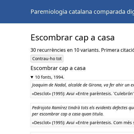
Paremiologia catalana comparada dig
Escombrar cap a casa
30 recurrències en 10 variants. Primera citaci
Contrau-ho tot
Escombrar cap a casa
10 fonts, 1994.
Joaquim de Nadal, alcalde de Girona, va fer ahir un ex
«Desclot» (1995):
Avui
«Entre parèntesis. 'Culebrón' 
Pedrojota Ramírez tindrà tots els evidents defectes qu
per escombrar cap a casa quan titula.
«Desclot» (1995):
Avui
«Entre parèntesis. Com més se