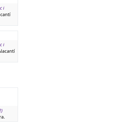
c i
cantí
c i
Alacantí
2)
ra.