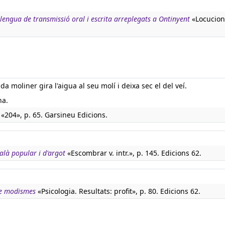
llengua de transmissió oral i escrita arreplegats a Ontinyent
«Locucion
a moliner gira l'aigua al seu molí i deixa sec el del veí.
na.
«204», p. 65. Garsineu Edicions.
talà popular i d'argot
«Escombrar v. intr.», p. 145. Edicions 62.
de modismes
«Psicologia. Resultats: profit», p. 80. Edicions 62.