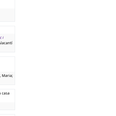
c i
Alacantí
, Maria;
a casa