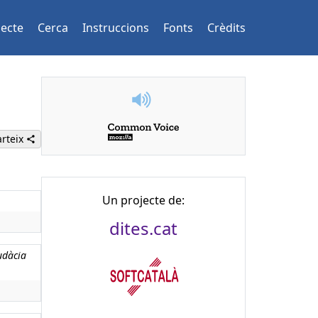
jecte
Cerca
Instruccions
Fonts
Crèdits
rteix
Un projecte de:
dites.cat
udàcia