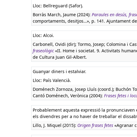
Lloc: Bellreguard (Safor).
Borràs March, Jaume (2024):
Paraules en desús, frase
comportaments, desitjos…», p. 141. Ajuntament de
Lloc: Alcoi.
Carbonell, Ovidi (dir); Tormo, Josep; Colomina i Cas
fraseològic
«II. Home i societat. 9. Activitats humanes
de Cultura Juan Gil-Albert.
Guanyar diners i estalviar.
Lloc: País Valencià.
Doménech Zornoza, Josep Lluís (coord.); Buchón To
Cantó Doménech, Verònica (2004):
Frases fetes i loc
Probablement aquesta expressió la pronunciaven el
els divendres per a no haver de treballar el dissab
Lillo, J. Miquel (2015):
Origen frases fetes
«Agranar ca