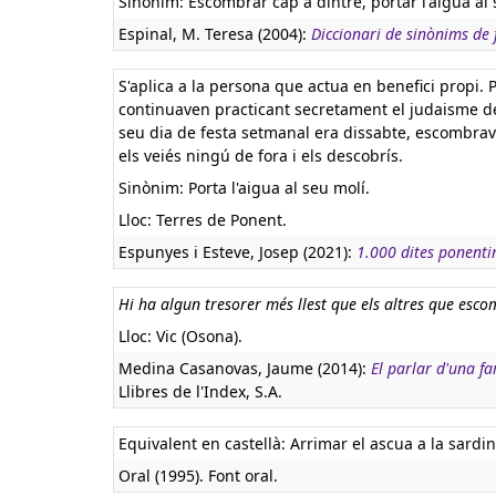
Sinònim: Escombrar cap a dintre, portar l'aigua al s
Espinal, M. Teresa (2004):
Diccionari de sinònims de f
S'aplica a la persona que actua en benefici prop
continuaven practicant secretament el judaisme des
seu dia de festa setmanal era dissabte, escombrav
els veiés ningú de fora i els descobrís.
Sinònim: Porta l'aigua al seu molí.
Lloc: Terres de Ponent.
Espunyes i Esteve, Josep (2021):
1.000 dites ponenti
Hi ha algun tresorer més llest que els altres que esco
Lloc: Vic (Osona).
Medina Casanovas, Jaume (2014):
El parlar d'una fa
Llibres de l'Index, S.A.
Equivalent en castellà:
Arrimar el ascua a la sardin
Oral (1995). Font oral.