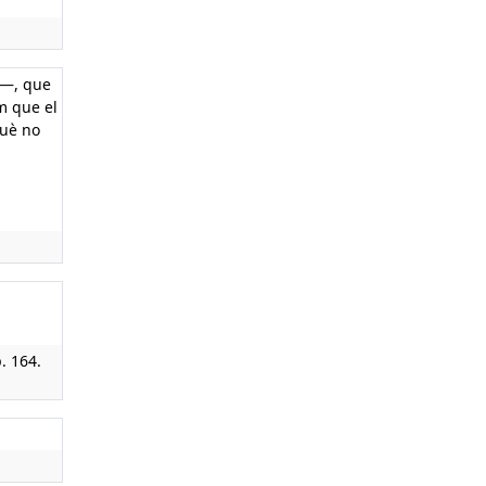
»—, que
m que el
què no
p. 164.