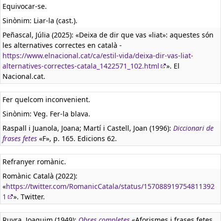
Equivocar-se.
Sinònim: Liar-la (cast.).
Peñascal, Júlia (2025): «Deixa de dir que vas «liat»: aquestes són
les alternatives correctes en català -
https://www.elnacional.cat/ca/estil-vida/deixa-dir-vas-liat-
alternatives-correctes-catala_1422571_102.html
». El
Nacional.cat.
Fer quelcom inconvenient.
Sinònim: Veg. Fer-la blava.
Raspall i Juanola, Joana; Martí i Castell, Joan (1996):
Diccionari de
frases fetes
«F», p. 165. Edicions 62.
Refranyer romànic.
Romànic Català (2022):
«
https://twitter.com/RomanicCatala/status/157088919754811392
1
». Twitter.
Ruyra, Joaquim (1949):
Obres completes
«Aforismes i frases fetes