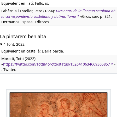
Equivalent en llatí:
Fallo, is.
Labèrnia i Esteller, Pere (1864):
Diccionari de la llengua catalana ab
la correspondencia castellana y llatina. Tomo 1
«Gros, sa», p. 821.
Hermanos Espasa, Editores.
La pintarem ben alta
1 font, 2022.
Equivalent en castellà:
Liarla parda.
Morotti, Totti (2022):
«
https://twitter.com/TottiMorotti/status/1526410634669305857
»
. Twitter.