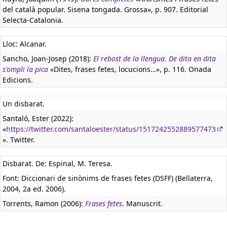
del català popular. Sisena tongada. Grossa», p. 907. Editorial
Selecta-Catalonia.
Lloc: Alcanar.
Sancho, Joan-Josep (2018):
El rebost de la llengua. De dita en dita
s'ompli la pica
«Dites, frases fetes, locucions…», p. 116. Onada
Edicions.
Un disbarat.
Santaló, Ester (2022):
«
https://twitter.com/santaloester/status/1517242552889577473
». Twitter.
Disbarat. De: Espinal, M. Teresa.
Font: Diccionari de sinònims de frases fetes (DSFF) (Bellaterra,
2004, 2a ed. 2006).
Torrents, Ramon (2006):
Frases fetes
. Manuscrit.