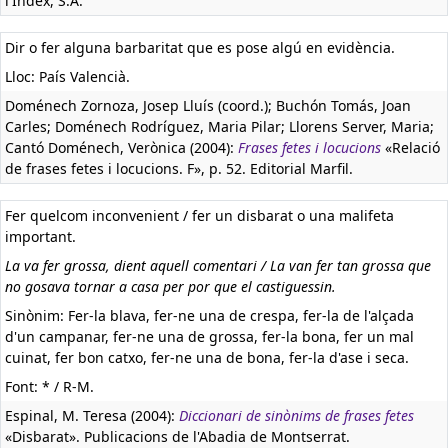
l'Index, S.A.
Dir o fer alguna barbaritat que es pose algú en evidència.
Lloc: País Valencià.
Doménech Zornoza, Josep Lluís (coord.); Buchón Tomás, Joan
Carles; Doménech Rodríguez, Maria Pilar; Llorens Server, Maria;
Cantó Doménech, Verònica (2004):
Frases fetes i locucions
«Relació
de frases fetes i locucions. F», p. 52. Editorial Marfil.
Fer quelcom inconvenient / fer un disbarat o una malifeta
important.
La va fer grossa, dient aquell comentari / La van fer tan grossa que
no gosava tornar a casa per por que el castiguessin.
Sinònim: Fer-la blava, fer-ne una de crespa, fer-la de l'alçada
d'un campanar, fer-ne una de grossa, fer-la bona, fer un mal
cuinat, fer bon catxo, fer-ne una de bona, fer-la d'ase i seca.
Font: * / R-M.
Espinal, M. Teresa (2004):
Diccionari de sinònims de frases fetes
«Disbarat». Publicacions de l'Abadia de Montserrat.