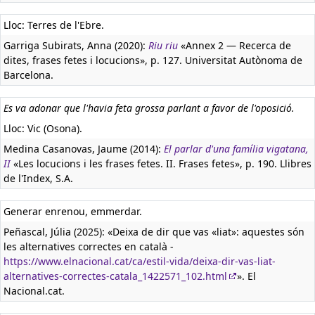
Lloc: Terres de l'Ebre.
Garriga Subirats, Anna (2020):
Riu riu
«Annex 2 — Recerca de
dites, frases fetes i locucions», p. 127. Universitat Autònoma de
Barcelona.
Es va adonar que l'havia feta grossa parlant a favor de l'oposició.
Lloc: Vic (Osona).
Medina Casanovas, Jaume (2014):
El parlar d'una família vigatana,
II
«Les locucions i les frases fetes. II. Frases fetes», p. 190. Llibres
de l'Index, S.A.
Generar enrenou, emmerdar.
Peñascal, Júlia (2025): «Deixa de dir que vas «liat»: aquestes són
les alternatives correctes en català -
https://www.elnacional.cat/ca/estil-vida/deixa-dir-vas-liat-
alternatives-correctes-catala_1422571_102.html
». El
Nacional.cat.