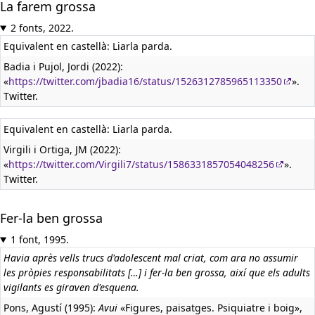
La farem grossa
2 fonts, 2022.
Equivalent en castellà:
Liarla parda.
Badia i Pujol, Jordi (2022):
«
https://twitter.com/jbadia16/status/1526312785965113350
».
Twitter.
Equivalent en castellà:
Liarla parda.
Virgili i Ortiga, JM (2022):
«
https://twitter.com/Virgili7/status/1586331857054048256
».
Twitter.
Fer-la ben grossa
1 font, 1995.
Havia après vells trucs d'adolescent mal criat, com ara no assumir
les pròpies responsabilitats […] i fer-la ben grossa, així que els adults
vigilants es giraven d'esquena.
Pons, Agustí (1995):
Avui
«Figures, paisatges. Psiquiatre i boig»,