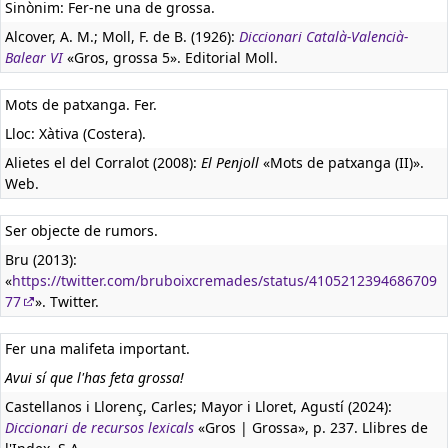
Sinònim: Fer-ne una de grossa.
Alcover, A. M.; Moll, F. de B. (1926):
Diccionari Català-Valencià-
Balear VI
«Gros, grossa 5». Editorial Moll.
Mots de patxanga. Fer.
Lloc: Xàtiva (Costera).
Alietes el del Corralot (2008):
El Penjoll
«Mots de patxanga (II)».
Web.
Ser objecte de rumors.
Bru (2013):
«
https://twitter.com/bruboixcremades/status/4105212394686709
77
». Twitter.
Fer una malifeta important.
Avui sí que l'has feta grossa!
Castellanos i Llorenç, Carles; Mayor i Lloret, Agustí (2024):
Diccionari de recursos lexicals
«Gros | Grossa», p. 237. Llibres de