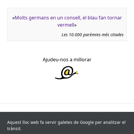
«
Molts germans en un consell, el blau fan tornar
vermell
»
Les 10.000 parèmies més citades
Ajudeu-nos a millorar
945.966 fitxes, corresponents a 108.347 paremiotipus,
recollides de 840 fonts i 8.113 informants. Última
Aquest lloc web fa servir galetes de Google per analitzar el
actualització: 11 de juliol de 2026
trànsit.