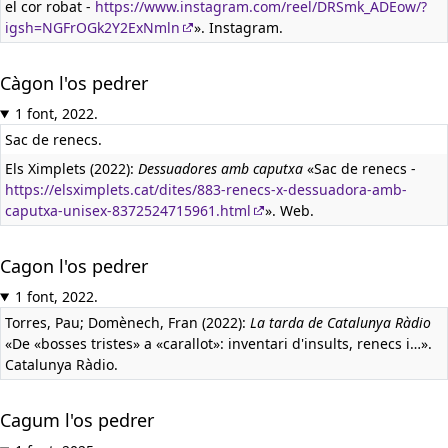
el cor robat -
https://www.instagram.com/reel/DRSmk_ADEow/?
igsh=NGFrOGk2Y2ExNmln
». Instagram.
Càgon l'os pedrer
1 font, 2022.
Sac de renecs.
Els Ximplets (2022):
Dessuadores amb caputxa
«Sac de renecs -
https://elsximplets.cat/dites/883-renecs-x-dessuadora-amb-
caputxa-unisex-8372524715961.html
». Web.
Cagon l'os pedrer
1 font, 2022.
Torres, Pau; Domènech, Fran (2022):
La tarda de Catalunya Ràdio
«De «bosses tristes» a «carallot»: inventari d'insults, renecs i…».
Catalunya Ràdio.
Cagum l'os pedrer