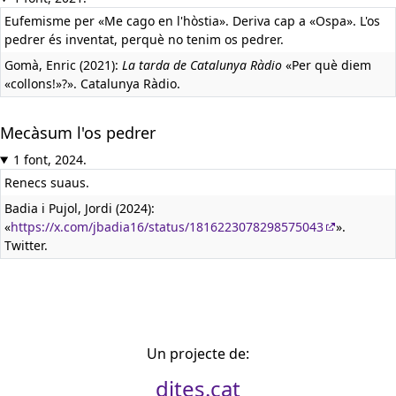
Eufemisme per «Me cago en l'hòstia». Deriva cap a «Ospa». L'os
pedrer és inventat, perquè no tenim os pedrer.
Gomà, Enric (2021):
La tarda de Catalunya Ràdio
«Per què diem
«collons!»?». Catalunya Ràdio.
Mecàsum l'os pedrer
1 font, 2024.
Renecs suaus.
Badia i Pujol, Jordi (2024):
«
https://x.com/jbadia16/status/1816223078298575043
».
Twitter.
Un projecte de:
dites.cat