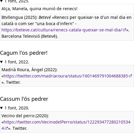
1 font, 2025.
Alça, Manela, quina munió de renecs!
Btvllengua (2025):
Betevé
«Renecs per queixar-se d'un mal dia en
català o com ser “una boca d'infern” -
https://beteve.cat/cultura/renecs-catala-queixar-se-mal-dia/
».
Barcelona Televisió (Betevé).
Cagum l'os pedrer!
1 font, 2022.
Madrià Roura, Àngel (2022):
«
https://twitter.com/madriaroura/status/1601469791004688385
». Twitter.
Cassum l'ós pedrer
1 font, 2020.
Vecino del perro (2020):
«
https://twitter.com/VecinodelPerro/status/122293477280210534
4
». Twitter.