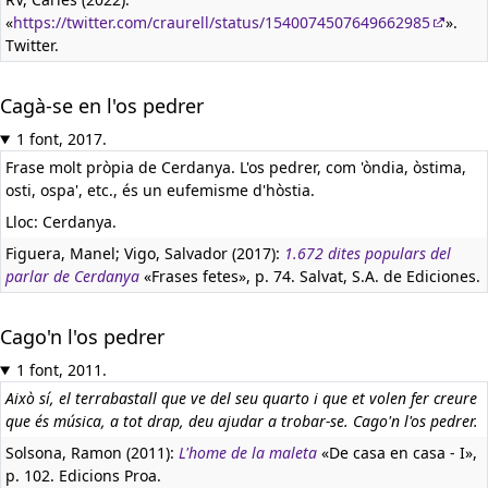
«
https://twitter.com/craurell/status/1540074507649662985
».
Twitter.
Cagà-se en l'os pedrer
1 font, 2017.
Frase molt pròpia de Cerdanya. L'os pedrer, com 'òndia, òstima,
osti, ospa', etc., és un eufemisme d'hòstia.
Lloc: Cerdanya.
Figuera, Manel; Vigo, Salvador (2017):
1.672 dites populars del
parlar de Cerdanya
«Frases fetes», p. 74. Salvat, S.A. de Ediciones.
Cago'n l'os pedrer
1 font, 2011.
Això sí, el terrabastall que ve del seu quarto i que et volen fer creure
que és música, a tot drap, deu ajudar a trobar-se. Cago'n l'os pedrer.
Solsona, Ramon (2011):
L'home de la maleta
«De casa en casa - I»,
p. 102. Edicions Proa.