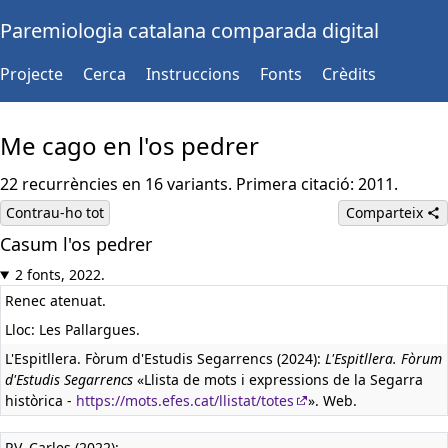
Paremiologia catalana comparada digital
Projecte
Cerca
Instruccions
Fonts
Crèdits
Me cago en l'os pedrer
22 recurrències en 16 variants. Primera citació: 2011.
Contrau-ho tot
Comparteix
Casum l'os pedrer
2 fonts, 2022.
Renec atenuat.
Lloc: Les Pallargues.
L'Espitllera. Fòrum d'Estudis Segarrencs (2024):
L'Espitllera. Fòrum
d'Estudis Segarrencs
«Llista de mots i expressions de la Segarra
històrica -
https://mots.efes.cat/llistat/totes
». Web.
RV, Carles (2022):