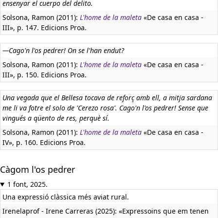
ensenyar el cuerpo del delito.
Solsona, Ramon (2011):
L'home de la maleta
«De casa en casa -
III», p. 147. Edicions Proa.
—Cago'n l'os pedrer! On se l'han endut?
Solsona, Ramon (2011):
L'home de la maleta
«De casa en casa -
III», p. 150. Edicions Proa.
Una vegada que el Bellesa tocava de reforç amb ell, a mitja sardana
me li va fotre el solo de 'Cerezo rosa'. Cago'n l'os pedrer! Sense que
vingués a qüento de res, perquè sí.
Solsona, Ramon (2011):
L'home de la maleta
«De casa en casa -
IV», p. 160. Edicions Proa.
Càgom l'os pedrer
1 font, 2025.
Una expressió clàssica més aviat rural.
Irenelaprof - Irene Carreras (2025): «Expressoins que em tenen