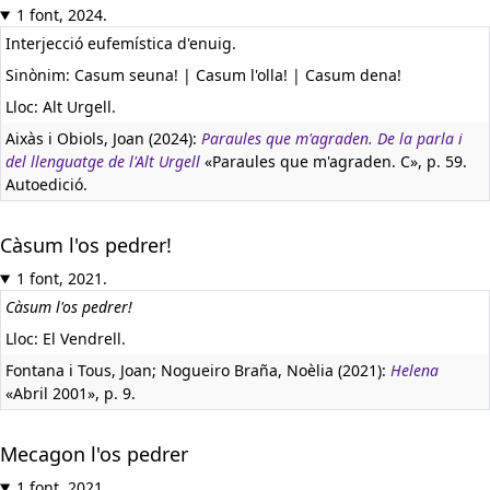
1 font, 2024.
Interjecció eufemística d'enuig.
Sinònim: Casum seuna! | Casum l'olla! | Casum dena!
Lloc: Alt Urgell.
Aixàs i Obiols, Joan (2024):
Paraules que m'agraden. De la parla i
del llenguatge de l'Alt Urgell
«Paraules que m'agraden. C», p. 59.
Autoedició.
Càsum l'os pedrer!
1 font, 2021.
Càsum l'os pedrer!
Lloc: El Vendrell.
Fontana i Tous, Joan; Nogueiro Braña, Noèlia (2021):
Helena
«Abril 2001», p. 9.
Mecagon l'os pedrer
1 font, 2021.