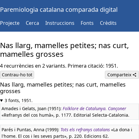
Paremiologia catalana comparada digital
Projecte
Cerca
Instruccions
Fonts
Crèdits
Nas llarg, mamelles petites; nas curt,
mamelles grosses
4 recurrències en 2 variants. Primera citació: 1951.
Contrau-ho tot
Comparteix
Nas llarg, mamelles petites; nas curt, mamelles
grosses
3 fonts, 1951.
Amades i Gelats, Joan (1951):
Folklore de Catalunya. Cançoner
«Refranys del cos humà», p. 1177. Editorial Selecta-Catalonia.
Parés i Puntas, Anna (1999):
Tots els refranys catalans
«La dona i
l'home. El cos i les seves parts», p. 220. Edicions 62.