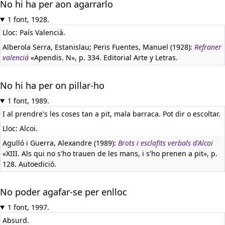
No hi ha per aon agarrarlo
1 font, 1928.
Lloc: País Valencià.
Alberola Serra, Estanislau; Peris Fuentes, Manuel (1928):
Refraner
valenciá
«Apendis. N», p. 334. Editorial Arte y Letras.
No hi ha per on pillar-ho
1 font, 1989.
I al prendre's les coses tan a pit, mala barraca. Pot dir o escoltar.
Lloc: Alcoi.
Agulló i Guerra, Alexandre (1989):
Brots i esclafits verbals d'Alcoi
«XIII. Als qui no s'ho trauen de les mans, i s'ho prenen a pit», p.
128. Autoedició.
No poder agafar-se per enlloc
1 font, 1997.
Absurd.