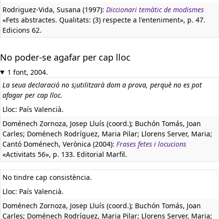
Rodriguez-Vida, Susana (1997):
Diccionari temàtic de modismes
«Fets abstractes. Qualitats: (3) respecte a l'enteniment», p. 47.
Edicions 62.
No poder-se agafar per cap lloc
1 font, 2004.
La seua declaració no s¡utilitzarà dom a prova, perquè no es pot
afagar per cap lloc.
Lloc: País Valencià.
Doménech Zornoza, Josep Lluís (coord.); Buchón Tomás, Joan
Carles; Doménech Rodríguez, Maria Pilar; Llorens Server, Maria;
Cantó Doménech, Verònica (2004):
Frases fetes i locucions
«Activitats 56», p. 133. Editorial Marfil.
No tindre cap consistència.
Lloc: País Valencià.
Doménech Zornoza, Josep Lluís (coord.); Buchón Tomás, Joan
Carles; Doménech Rodríguez, Maria Pilar; Llorens Server, Maria;