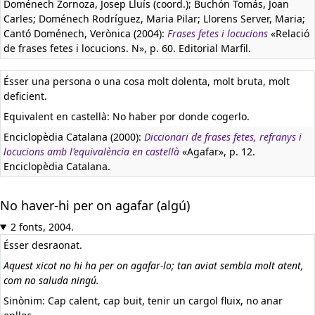
Doménech Zornoza, Josep Lluís (coord.); Buchón Tomás, Joan
Carles; Doménech Rodríguez, Maria Pilar; Llorens Server, Maria;
Cantó Doménech, Verònica (2004):
Frases fetes i locucions
«Relació
de frases fetes i locucions. N», p. 60. Editorial Marfil.
Ésser una persona o una cosa molt dolenta, molt bruta, molt
deficient.
Equivalent en castellà:
No haber por donde cogerlo.
Enciclopèdia Catalana (2000):
Diccionari de frases fetes, refranys i
locucions amb l'equivalència en castellà
«Agafar», p. 12.
Enciclopèdia Catalana.
No haver-hi per on agafar (algú)
2 fonts, 2004.
Ésser desraonat.
Aquest xicot no hi ha per on agafar-lo; tan aviat sembla molt atent,
com no saluda ningú.
Sinònim: Cap calent, cap buit, tenir un cargol fluix, no anar