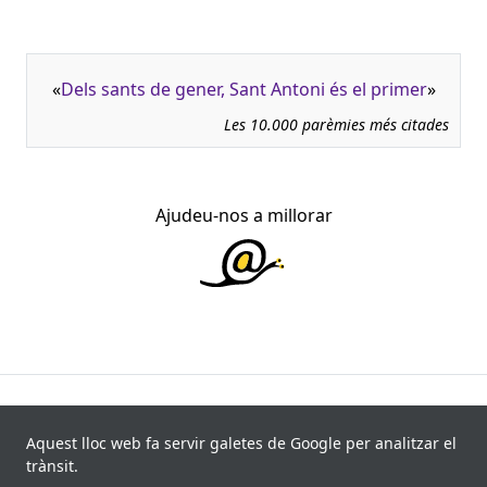
«
Dels sants de gener, Sant Antoni és el primer
»
Les 10.000 parèmies més citades
Ajudeu-nos a millorar
945.966 fitxes, corresponents a 108.347 paremiotipus,
recollides de 840 fonts i 8.113 informants. Última
Aquest lloc web fa servir galetes de Google per analitzar el
actualització: 11 de juliol de 2026
trànsit.