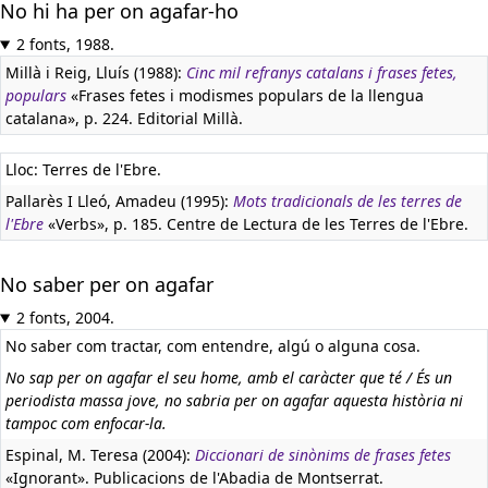
No hi ha per on agafar-ho
2 fonts, 1988.
Millà i Reig, Lluís (1988):
Cinc mil refranys catalans i frases fetes,
populars
«Frases fetes i modismes populars de la llengua
catalana», p. 224. Editorial Millà.
Lloc: Terres de l'Ebre.
Pallarès I Lleó, Amadeu (1995):
Mots tradicionals de les terres de
l'Ebre
«Verbs», p. 185. Centre de Lectura de les Terres de l'Ebre.
No saber per on agafar
2 fonts, 2004.
No saber com tractar, com entendre, algú o alguna cosa.
No sap per on agafar el seu home, amb el caràcter que té / És un
periodista massa jove, no sabria per on agafar aquesta història ni
tampoc com enfocar-la.
Espinal, M. Teresa (2004):
Diccionari de sinònims de frases fetes
«Ignorant». Publicacions de l'Abadia de Montserrat.