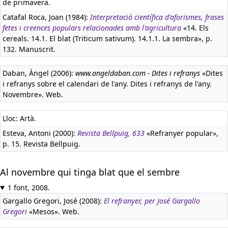
de primavera.
Catafal Roca, Joan (1984):
Interpretació científica d'aforismes, frases
fetes i creences populars relacionades amb l'agricultura
«14. Els
cereals. 14.1. El blat (Triticum sativum). 14.1.1. La sembra», p.
132. Manuscrit.
Daban, Àngel (2006):
www.angeldaban.com - Dites i refranys
«Dites
i refranys sobre el calendari de l'any. Dites i refranys de l'any.
Novembre». Web.
Lloc: Artà.
Esteva, Antoni (2000):
Revista Bellpuig, 633
«Refranyer popular»,
p. 15. Revista Bellpuig.
Al novembre qui tinga blat que el sembre
1 font, 2008.
Gargallo Gregori, José (2008):
El refranyer, per José Gargallo
Gregori
«Mesos». Web.