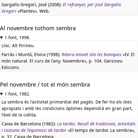
Gargallo Gregori, José (2008):
El refranyer, per José Gargallo
Gregori
«Plantes». Web.
Al novembre tothom sembra
1 font, 1998.
Lloc: Alt Pirineu.
Farràs i Muntó, Elvira (1998):
Ribera amunt són les boniques
«IV. El
món natural. El curs de l'any. Novembre», p. 104. Garsineu
Edicions.
Pel novembre / tot el món sembra
1 font, 1982.
La sembra és l'activitat primordial del pagès. De fer-ho els dies
apropiats i amb les condicions òptimes dependrà en gran part,
l'èxit de la collita.
Caixa de Barcelona (1982):
La tardor. Recull de tradicions, activitats
i costums de l'equinocci de tardor
«El temps de tardor. La sembra»,
p. 32. Caixa de Barcelona.