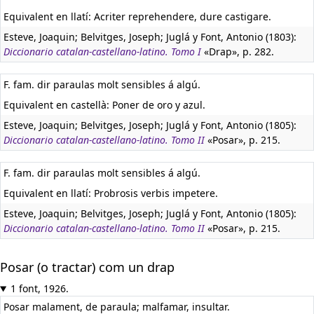
Equivalent en llatí:
Acriter reprehendere, dure castigare.
Esteve, Joaquin; Belvitges, Joseph; Juglá y Font, Antonio (1803):
Diccionario catalan-castellano-latino. Tomo I
«Drap», p. 282.
F. fam. dir paraulas molt sensibles á algú.
Equivalent en castellà:
Poner de oro y azul.
Esteve, Joaquin; Belvitges, Joseph; Juglá y Font, Antonio (1805):
Diccionario catalan-castellano-latino. Tomo II
«Posar», p. 215.
F. fam. dir paraulas molt sensibles á algú.
Equivalent en llatí:
Probrosis verbis impetere.
Esteve, Joaquin; Belvitges, Joseph; Juglá y Font, Antonio (1805):
Diccionario catalan-castellano-latino. Tomo II
«Posar», p. 215.
Posar (o tractar) com un drap
1 font, 1926.
Posar malament, de paraula; malfamar, insultar.