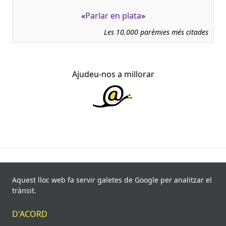
«
Parlar en plata
»
Les 10.000 parèmies més citades
Ajudeu-nos a millorar
945.966 fitxes, corresponents a 108.347 paremiotipus,
recollides de 840 fonts i 8.113 informants. Última
Aquest lloc web fa servir galetes de Google per analitzar el
actualització: 11 de juliol de 2026
trànsit.
© Víctor Pàmies i Riudor, 2020-2026.
D'ACORD