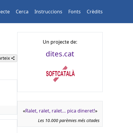
jecte
Cerca
Instruccions
Fonts
Crèdits
Un projecte de:
dites.cat
rteix
«
Ralet, ralet, ralet… pica dineret!
»
Les 10.000 parèmies més citades