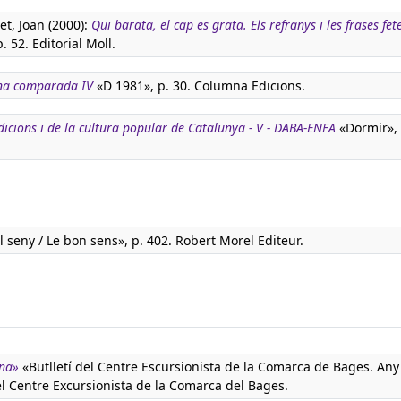
t, Joan (2000):
Qui barata, el cap es grata. Els refranys i les frases fet
. 52. Editorial Moll.
na comparada IV
«D 1981», p. 30. Columna Edicions.
adicions i de la cultura popular de Catalunya - V - DABA-ENFA
«Dormir», 
l seny / Le bon sens», p. 402. Robert Morel Editeur.
na»
«Butlletí del Centre Escursionista de la Comarca de Bages. Any 
del Centre Excursionista de la Comarca del Bages.