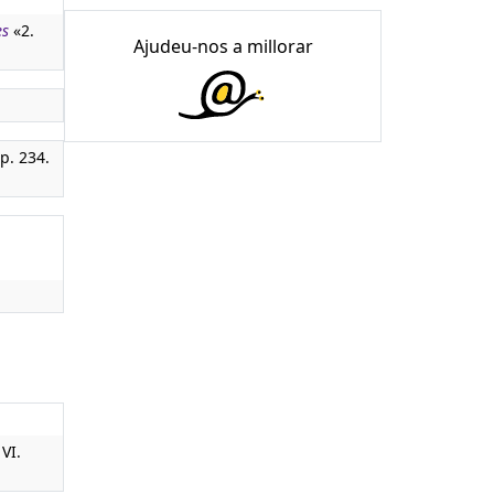
es
«2.
Ajudeu-nos a millorar
p. 234.
VI.