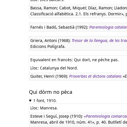
Bassa, Ramon; Cabot, Miquel; Díaz, Ramon; Lladone
Classificació alfabètica. 2.1. Els refranys. Dormir», p
Farnés i Badó, Sebastià (1992):
Paremiologia catala
Griera, Antoni (1968):
Tresor de la llengua, de les tr
Edicions Polígrafa.
Equivalent en francès:
Qui dort, ne pèche pas.
Lloc: Catalunya del Nord.
Guiter, Henri (1969):
Proverbes et dictons catalans
«E
Qui dòrm no pèca
1 font, 1910.
Lloc: Manresa.
Esteve i Seguí, Josep (1910):
«Paremiologia comarca
Manresa, abril de 1910, núm. 41», p. 40. Butlletí 