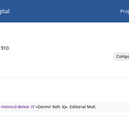
ital
Pro
1910.
Compa
à-Valencià-Balear IV
«Dormir Refr. k)». Editorial Moll.